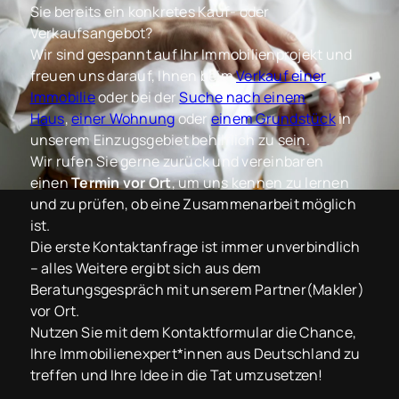
Sie bereits ein konkretes Kauf- oder
Verkaufsangebot?
Wir sind gespannt auf Ihr Immobilienprojekt und
freuen uns darauf, Ihnen beim
Verkauf einer
Immobilie
oder bei der
Suche nach einem
Haus
,
einer Wohnung
oder
einem Grundstück
in
unserem Einzugsgebiet behilflich zu sein.
Wir rufen Sie gerne zurück und vereinbaren
einen
Termin vor Ort
, um uns kennen zu lernen
und zu prüfen, ob eine Zusammenarbeit möglich
ist.
Die erste Kontaktanfrage ist immer unverbindlich
– alles Weitere ergibt sich aus dem
Beratungsgespräch mit unserem Partner(Makler)
vor Ort.
Nutzen Sie mit dem Kontaktformular die Chance,
Ihre Immobilienexpert*innen aus Deutschland zu
treffen und Ihre Idee in die Tat umzusetzen!