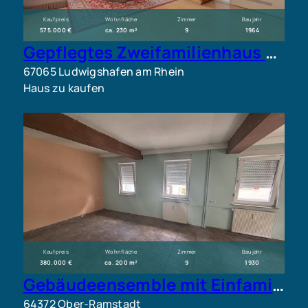
Kaufpreis
Wohnfläche
Zimmer
Baujahr
575.000 €
ca. 230 m²
9
1964
Gepflegtes Zweifamilienhaus mit Einliegerwohnung, ausgebautem Dachgeschoss und großem Garten
67065 Ludwigshafen am Rhein
Haus zu kaufen
Kaufpreis
Wohnfläche
Zimmer
Baujahr
380.000 €
ca. 200 m²
9
1930
Gebäudeensemble mit Einfamilienhaus, Zweifamilien-Nebengebäude und großzügiger Scheune
64372 Ober-Ramstadt