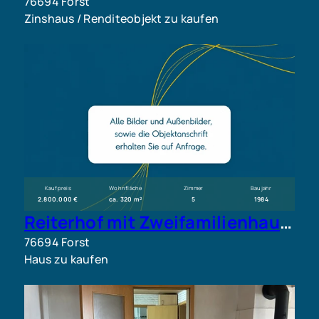
76694 Forst
Zinshaus / Renditeobjekt zu kaufen
Kaufpreis
Wohnfläche
Zimmer
Baujahr
2.800.000 €
ca. 320 m²
5
1984
Reiterhof mit Zweifamilienhaus, Reithalle und ca. 11.000 m² Grundstück
76694 Forst
Haus zu kaufen