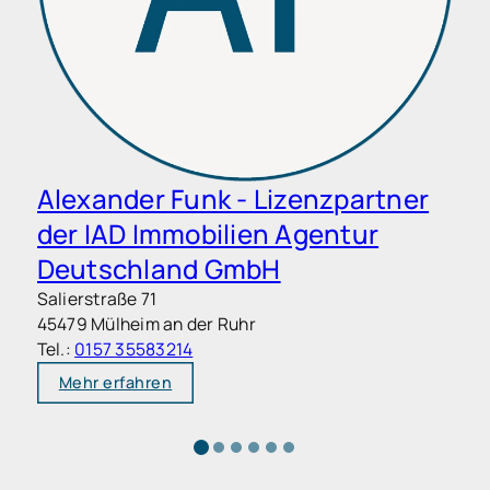
Alexander Funk - Lizenzpartner
der IAD Immobilien Agentur
Deutschland GmbH
Salierstraße 71
M
45479 Mülheim an der Ruhr
7
Tel.:
0157 35583214
T
Mehr erfahren