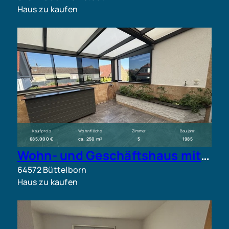
Haus zu kaufen
Kaufpreis
Wohnfläche
Zimmer
Baujahr
685.000 €
ca. 250 m²
5
1985
Wohn- und Geschäftshaus mit Showroom und großzügiger Wohnung
64572 Büttelborn
Haus zu kaufen