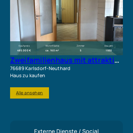
Kaufpreis
Wohnfläche
Zimmer
Baujahr
485.000 €
ca. 160 m²
5
1930
Zweifamilienhaus mit attraktiver Vermietungsperspektive
76689 Karlsdorf-Neuthard
Haus zu kaufen
Alle ansehen
Externe Dienste / Social