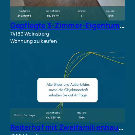
Kaufpreis
Wohnfläche
Zimmer
Baujahr
249.000 €
ca. 69 m²
3
1966
Gepflegte 3-Zimmer-Eigentumswohnung mit Südbalkon und Garage in ruhiger Wohnlage
74189 Weinsberg
Wohnung zu kaufen
Wohnfläche
Baujahr
Preis auf Anfrage
ca. 320 m²
1984
Reiterhof mit Zweifamilienhaus, Reithalle und ca. 11.000 m² Grundstück