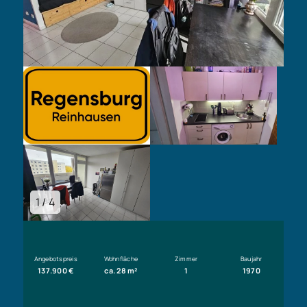
1 / 4
Angebotspreis
Wohnfläche
Zimmer
Baujahr
137.900 €
ca. 28 m²
1
1970