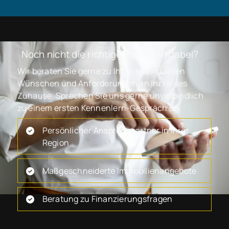
Noch nicht die richtige Immobilie dabei?
Wir beraten Sie gerne zu Ihren individuellen
Wünschen und Anforderungen an Ihr neues
Zuhause. Sprechen Sie uns gerne unverbindlich
zu einem ersten Kennenlern-Gespräch an.
Persönlicher Ansprechpartner in Ihrer
Region
Maßgeschneiderte Immobilienangebote
Beratung zu Finanzierungsfragen