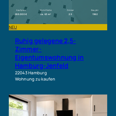
Kaufpreis
Wohnfläche
Zimmer
Baujahr
269.000 €
ca. 63 m²
2.5
1962
NEU
Ruhig gelegene 2,5-
Zimmer-
Eigentumswohnung in
Hamburg-Jenfeld
22043 Hamburg
Wohnung zu kaufen