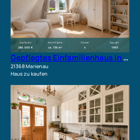
Kaufpreis
Wohnfläche
Zimmer
Baujahr
280.000 €
ca. 136 m²
4
1999
Gepflegtes Einfamilienhaus in ländlicher Lage – ideal für Familien oder Kapitalanleger
21368 Marienau
Haus zu kaufen