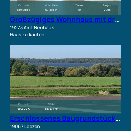
Kaufpreis
Wohnfläche
Zimmer
Baujahr
489.000 €
ca. 330 m²
12
2005
Großzügiges Wohnhaus mit drei Wohneinheiten in ländlicher Lage bei Amt Neuhaus
19273 Amt Neuhaus
Haus zu kaufen
Kaufpreis
Fläche
90.000 €
ca. 671 m²
Erschlossenes Baugrundstück mit Seeblick in Leezen
19067 Leezen