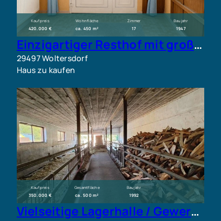
Kaufpreis
Wohnfläche
Zimmer
Baujahr
420.000 €
ca. 450 m²
17
1947
Einzigartiger Resthof mit großzügigem Wohnhaus, 1.500 m² Grundstück und Ausbaupotenzial
29497 Woltersdorf
Haus zu kaufen
Kaufpreis
Gesamtfläche
Baujahr
350.000 €
ca. 500 m²
1992
Vielseitige Lagerhalle / Gewerbeobjekt mit großem Grundstück zu verkaufen