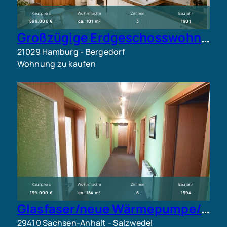
Kaufpreis
Wohnfläche
Zimmer
Baujahr
599.000 €
ca. 101 m²
3
1901
Großzügige Erdgeschosswohnung mit Wintergarten und Altbaudetails
21029 Hamburg - Bergedorf
Wohnung zu kaufen
Kaufpreis
Wohnfläche
Zimmer
Baujahr
199.000 €
ca. 184 m²
6
1994
Glasfaser/neue Wärmepumpe/geringe Nebenkosten/TopEFH+Einliegerwhg
29410 Sachsen-Anhalt - Salzwedel