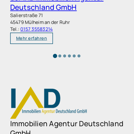
Deutschland GmbH
Salierstraße 71
M
45479 Mülheim an der Ruhr
7
Tel.:
0157 35583214
T
Mehr erfahren
Immobilien Agentur Deutschland
GmbH