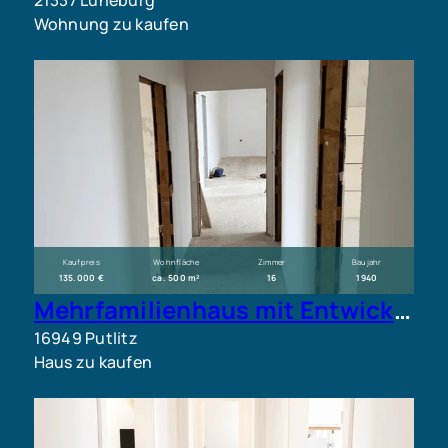
Wohnung zu kaufen
Kaufpreis
Wohnfläche
Zimmer
Baujahr
135.000 €
ca. 500 m²
16
1940
Mehrfamilienhaus mit Entwicklungspotenzial – 6 Wohneinheiten auf großem Grundstück in Putlitz
16949 Putlitz
Haus zu kaufen