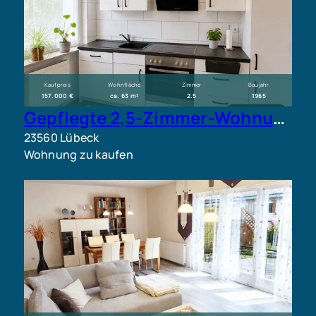
Kaufpreis
Wohnfläche
Zimmer
Baujahr
157.000 €
ca. 63 m²
2.5
1965
Gepflegte 2,5-Zimmer-Wohnung mit Südbalkon in ruhiger Lage von Lübeck
23560 Lübeck
Wohnung zu kaufen