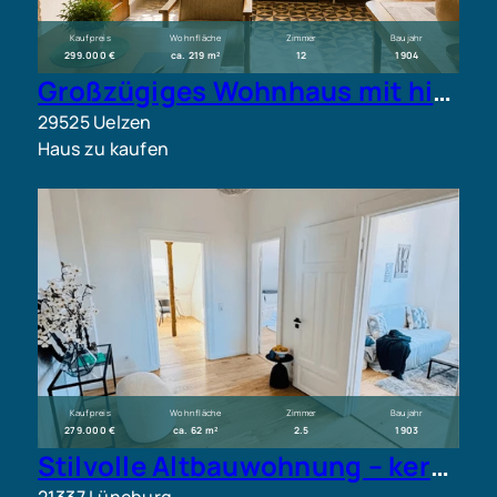
Kaufpreis
Wohnfläche
Zimmer
Baujahr
299.000 €
ca. 219 m²
12
1904
Großzügiges Wohnhaus mit historischem Charme, Nebengebäude und traumhaftem Gartengrundstück
29525 Uelzen
Haus zu kaufen
Kaufpreis
Wohnfläche
Zimmer
Baujahr
279.000 €
ca. 62 m²
2.5
1903
Stilvolle Altbauwohnung – kernsaniert, bezugsfrei und sofort nutzbar
21337 Lüneburg