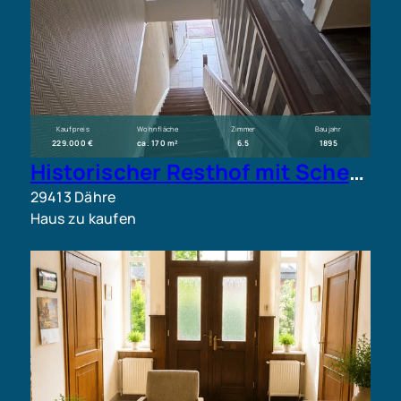
Kaufpreis
Wohnfläche
Zimmer
Baujahr
229.000 €
ca. 170 m²
6.5
1895
Historischer Resthof mit Scheune, großem Grundstück und vielfältigen Nutzungsmöglichkeiten
29413 Dähre
Haus zu kaufen