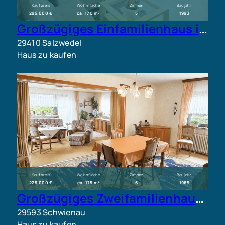
Kaufpreis
Wohnfläche
Zimmer
Baujahr
295.000 €
ca. 170 m²
5
1993
Großzügiges Einfamilienhaus in ruhiger Sackgassenlage von Salzwedel
29410 Salzwedel
Haus zu kaufen
Kaufpreis
Wohnfläche
Zimmer
Baujahr
225.000 €
ca. 175 m²
6
1969
Großzügiges Zweifamilienhaus mit großem Grundstück in ländlicher Lage in der Gemeinde Schwienau
29593 Schwienau
Haus zu kaufen