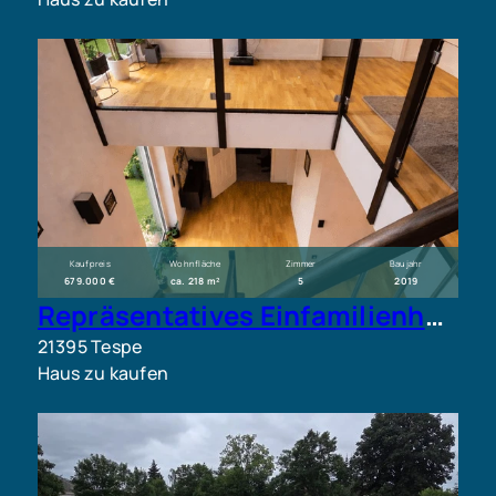
Kaufpreis
Wohnfläche
Zimmer
Baujahr
679.000 €
ca. 218 m²
5
2019
Repräsentatives Einfamilienhaus mit exklusiver Ausstattung
21395 Tespe
Haus zu kaufen