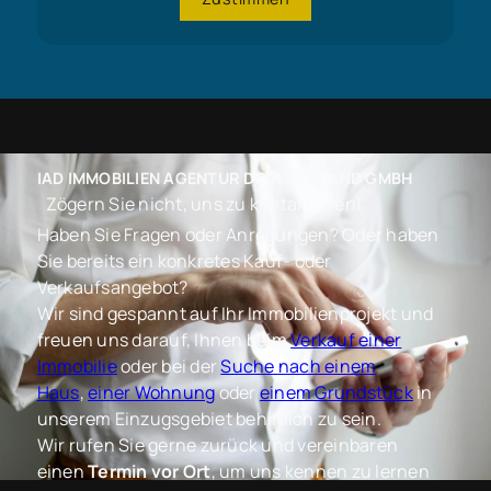
IAD IMMOBILIEN AGENTUR DEUTSCHLAND GMBH
Zögern Sie nicht, uns zu kontaktieren!
Haben Sie Fragen oder Anregungen? Oder haben
Sie bereits ein konkretes Kauf- oder
Verkaufsangebot?
Wir sind gespannt auf Ihr Immobilienprojekt und
freuen uns darauf, Ihnen beim
Verkauf einer
Immobilie
oder bei der
Suche nach einem
Haus
,
einer Wohnung
oder
einem Grundstück
in
unserem Einzugsgebiet behilflich zu sein.
Wir rufen Sie gerne zurück und vereinbaren
einen
Termin vor Ort
, um uns kennen zu lernen