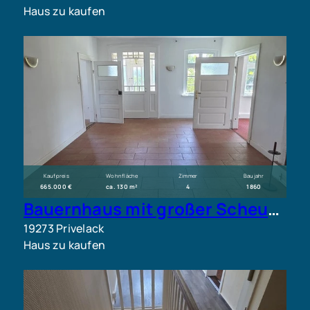
Haus zu kaufen
Kaufpreis
Wohnfläche
Zimmer
Baujahr
665.000 €
ca. 130 m²
4
1860
Bauernhaus mit großer Scheune und außergewöhnlichem Entwicklungspotenzial auf ca. 13.000 m² Grundstü
19273 Privelack
Haus zu kaufen