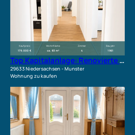
Kaufpreis
Wohnfläche
Zimmer
Baujahr
179.000 €
ca. 83 m²
4
1961
Top Kapitalanlage: Renovierte Hochparterrewohnung mit hochwertiger Küche
29633 Niedersachsen - Munster
Wohnung zu kaufen