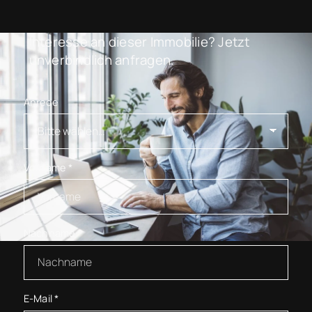
Interesse an dieser Immobilie? Jetzt
unverbindlich anfragen.
Anrede
Vorname
*
Nachname
*
E-Mail
*