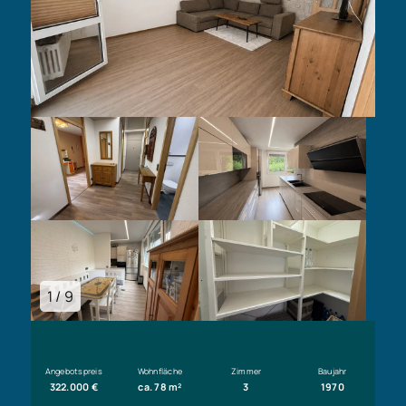
1 / 9
Angebotspreis
Wohnfläche
Zimmer
Baujahr
322.000 €
ca. 78 m²
3
1970