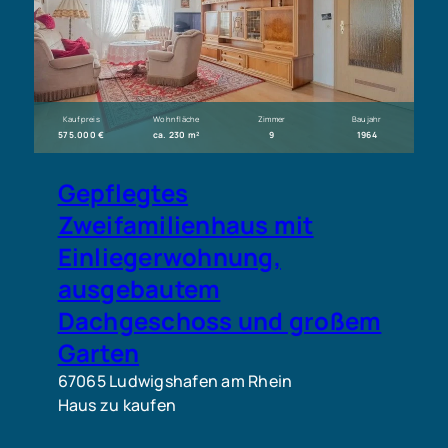
Kaufpreis
Wohnfläche
Zimmer
Baujahr
575.000 €
ca. 230 m²
9
1964
Gepflegtes
Zweifamilienhaus mit
Einliegerwohnung,
ausgebautem
Dachgeschoss und großem
Garten
67065 Ludwigshafen am Rhein
Haus zu kaufen