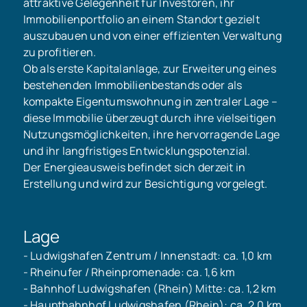
attraktive Gelegenheit für Investoren, ihr
Immobilienportfolio an einem Standort gezielt
auszubauen und von einer effizienten Verwaltung
zu profitieren.
Ob als erste Kapitalanlage, zur Erweiterung eines
bestehenden Immobilienbestands oder als
kompakte Eigentumswohnung in zentraler Lage –
diese Immobilie überzeugt durch ihre vielseitigen
Nutzungsmöglichkeiten, ihre hervorragende Lage
und ihr langfristiges Entwicklungspotenzial.
Der Energieausweis befindet sich derzeit in
Erstellung und wird zur Besichtigung vorgelegt.
Lage
- Ludwigshafen Zentrum / Innenstadt: ca. 1,0 km
- Rheinufer / Rheinpromenade: ca. 1,6 km
- Bahnhof Ludwigshafen (Rhein) Mitte: ca. 1,2 km
- Hauptbahnhof Ludwigshafen (Rhein): ca. 2,0 km