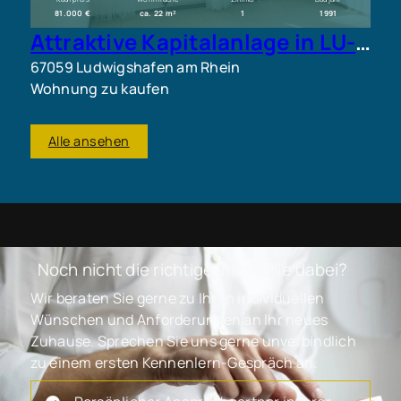
81.000 €
ca. 22 m²
1
1991
Attraktive Kapitalanlage in LU-Mitte: 1-Zimmer-Wohnung und weitere Wohnungen erhältlich.
67059 Ludwigshafen am Rhein
Wohnung zu kaufen
Alle ansehen
Noch nicht die richtige Immobilie dabei?
Wir beraten Sie gerne zu Ihren individuellen
Wünschen und Anforderungen an Ihr neues
Zuhause. Sprechen Sie uns gerne unverbindlich
zu einem ersten Kennenlern-Gespräch an.