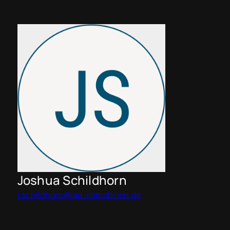
Joshua Schildhorn
j.schildhorn@iad-immobilien.de