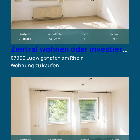
Kaufpreis
Wohnfläche
Zimmer
Baujahr
75.000 €
ca. 22 m²
1
1991
Zentral wohnen oder investieren in Ludwigshafen Mitte – 1-Zimmer-Wohnung mit weiteren Einheiten
67059 Ludwigshafen am Rhein
Wohnung zu kaufen
Kaufpreis
Wohnfläche
Zimmer
Baujahr