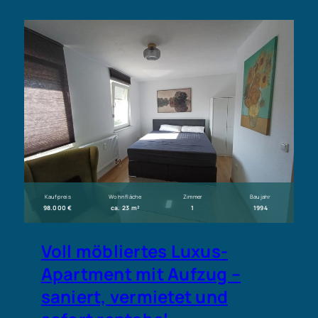
Kaufpreis
Wohnfläche
Zimmer
Baujahr
98.000 €
ca. 23 m²
1
1994
Voll möbliertes Luxus-
Apartment mit Aufzug –
saniert, vermietet und