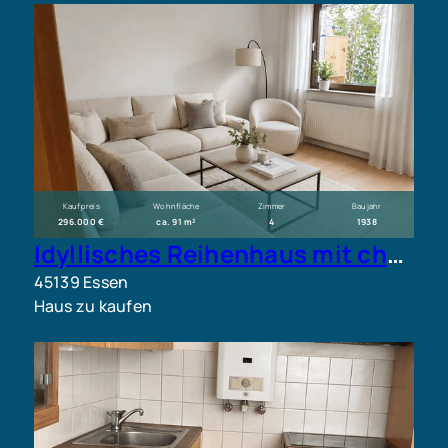
Kaufpreis
Wohnfläche
Zimmer
Baujahr
296.000 €
ca. 91 m²
4
1938
Idyllisches Reihenhaus mit charmantem Garten in Essen-Frillendorf. Ihr neues Zuhause wartet!
45139 Essen
Haus zu kaufen