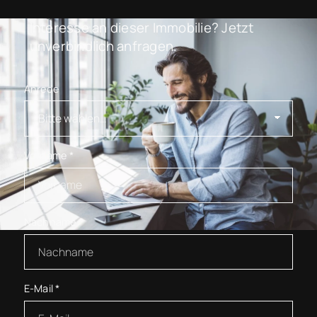
Interesse an dieser Immobilie? Jetzt
unverbindlich anfragen.
Anrede
Vorname
*
Nachname
*
E-Mail
*