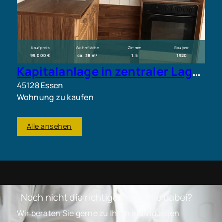
Kaufpreis
Wohnfläche
Zimmer
Baujahr
99.000 €
ca. 38 m²
1.5
1920
Kapitalanlage in zentraler Lage – vermietete 1,5-Zimmer-Wohnung mit Potenzial
45128 Essen
Wohnung zu kaufen
Alle ansehen
Noch nicht die richtige Immobilie dabei?
Wir beraten Sie gerne zu Ihren individuellen