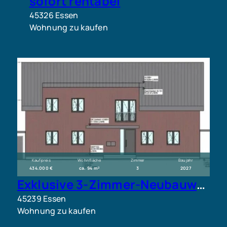
sofort rentabel
45326 Essen
Wohnung zu kaufen
Kaufpreis
Wohnfläche
Zimmer
Baujahr
434.000 €
ca. 94 m²
3
2027
Exklusive 3-Zimmer-Neubauwohnung mit Garten, Garage und barrierefreier Ausstattung in Essen
45239 Essen
Wohnung zu kaufen