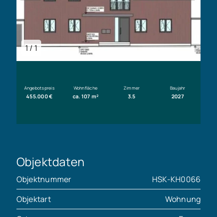
1 / 1
Angebotspreis
Wohnfläche
Zimmer
Baujahr
455.000 €
ca. 107 m²
3.5
2027
Objektdaten
Objektnummer
HSK-KH0066
Objektart
Wohnung