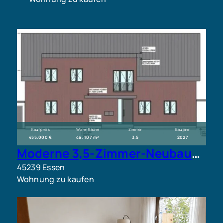
Kaufpreis
Wohnfläche
Zimmer
Baujahr
455.000 €
ca. 107 m²
3.5
2027
Moderne 3,5-Zimmer-Neubauwohnung in E-Werden: Barrierefrei, mit Ruhrblick, Garage und Fördermöglichkeiten.
45239 Essen
Wohnung zu kaufen