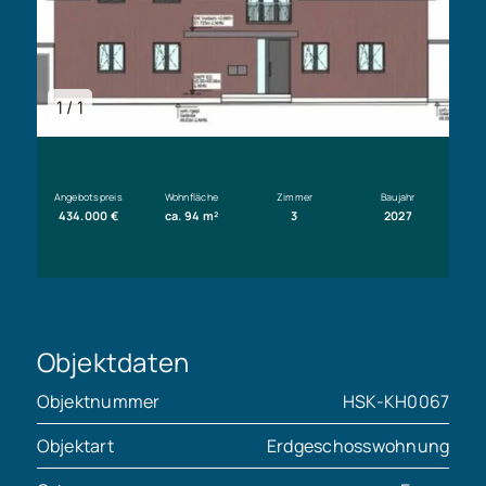
1 / 1
Angebotspreis
Wohnfläche
Zimmer
Baujahr
434.000 €
ca. 94 m²
3
2027
Objektdaten
Objektnummer
HSK-KH0067
Objektart
Erdgeschosswohnung