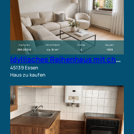
Kaufpreis
Wohnfläche
Zimmer
Baujahr
296.000 €
ca. 91 m²
4
1938
Idyllisches Reihenhaus mit charmantem Garten in Essen-Frillendorf. Ihr neues Zuhause wartet!
45139 Essen
Haus zu kaufen