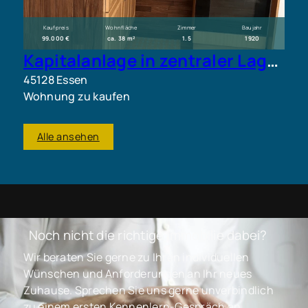
Kaufpreis
Wohnfläche
Zimmer
Baujahr
99.000 €
ca. 38 m²
1.5
1920
Kapitalanlage in zentraler Lage – vermietete 1,5-Zimmer-Wohnung mit Potenzial
45128 Essen
Wohnung zu kaufen
Alle ansehen
Noch nicht die richtige Immobilie dabei?
Wir beraten Sie gerne zu Ihren individuellen
Wünschen und Anforderungen an Ihr neues
Zuhause. Sprechen Sie uns gerne unverbindlich
zu einem ersten Kennenlern-Gespräch an.