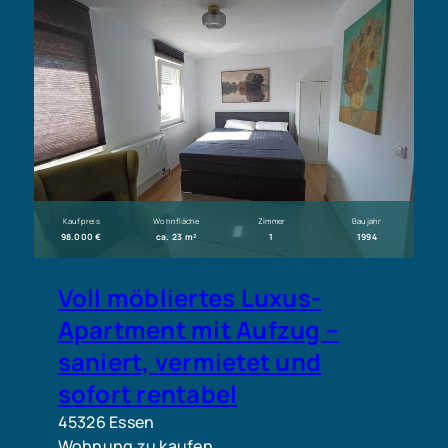
Kaufpreis
Wohnfläche
Zimmer
Baujahr
98.000 €
ca. 23 m²
1
1994
Voll möbliertes Luxus-
Apartment mit Aufzug –
saniert, vermietet und
sofort rentabel
45326 Essen
Wohnung zu kaufen