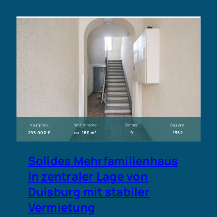
Kaufpreis
Wohnfläche
Zimmer
Baujahr
295.000 €
ca. 180 m²
9
1952
Solides Mehrfamilienhaus
in zentraler Lage von
Duisburg mit stabiler
Vermietung