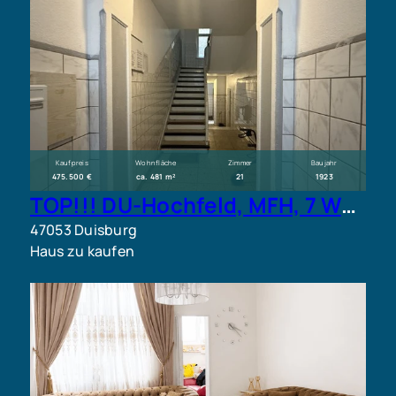
Kaufpreis
Wohnfläche
Zimmer
Baujahr
475.500 €
ca. 481 m²
21
1923
TOP!!! DU-Hochfeld, MFH, 7 Wohneinheiten
47053 Duisburg
Haus zu kaufen