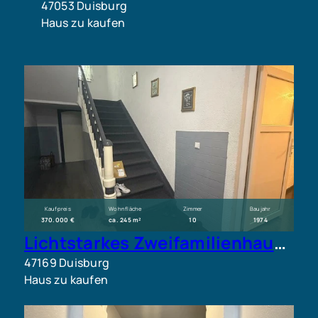
47053 Duisburg
Haus zu kaufen
Kaufpreis
Wohnfläche
Zimmer
Baujahr
370.000 €
ca. 245 m²
10
1974
Lichtstarkes Zweifamilienhaus mit Garten und Potenzial
47169 Duisburg
Haus zu kaufen