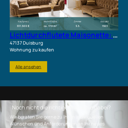
Kaufpreis
Wohnfläche
Zimmer
Baujahr
331.500 €
ca. 170 m²
5.5
1923
Lichtdurchflutete Maisonette: Ihr stilvolles Zuhause im Herzen von Duisburg.
47137 Duisburg
Wohnung zu kaufen
Alle ansehen
Noch nicht die richtige Immobilie dabei?
Wir beraten Sie gerne zu Ihren individuellen
Wünschen und Anforderungen an Ihr neues