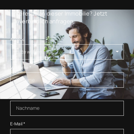
Interesse an dieser Immobilie? Jetzt
unverbindlich anfragen.
Anrede
Vorname
*
Nachname
*
E-Mail
*