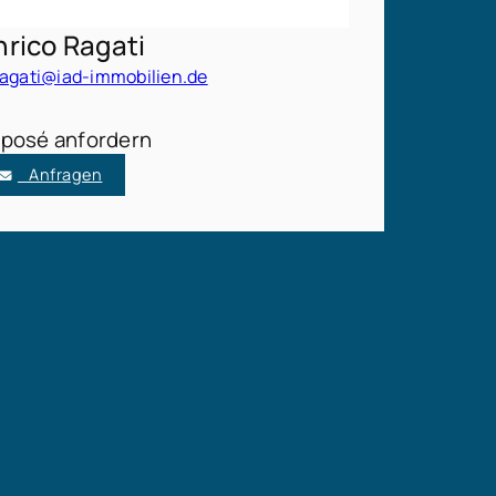
nrico Ragati
ragati@iad-immobilien.de
posé anfordern
Anfragen