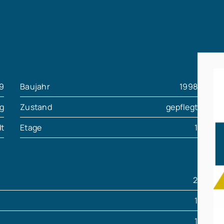
9
Baujahr
1998
g
Zustand
gepflegt
dt
Etage
1
2
1
1