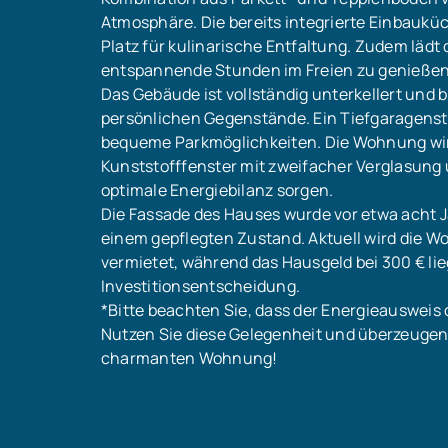
Atmosphäre. Die bereits integrierte Einbauküc
Platz für kulinarische Entfaltung. Zudem lädt 
entspannende Stunden im Freien zu genießen
Das Gebäude ist vollständig unterkellert und 
persönlichen Gegenstände. Ein Tiefgaragenstel
bequeme Parkmöglichkeiten. Die Wohnung wir
Kunststofffenster mit zweifacher Verglasung
optimale Energiebilanz sorgen.
Die Fassade des Hauses wurde vor etwa acht Ja
einem gepflegten Zustand. Aktuell wird die W
vermietet, während das Hausgeld bei 300 € lie
Investitionsentscheidung.
*Bitte beachten Sie, dass der Energieausweis d
Nutzen Sie diese Gelegenheit und überzeugen 
charmanten Wohnung!