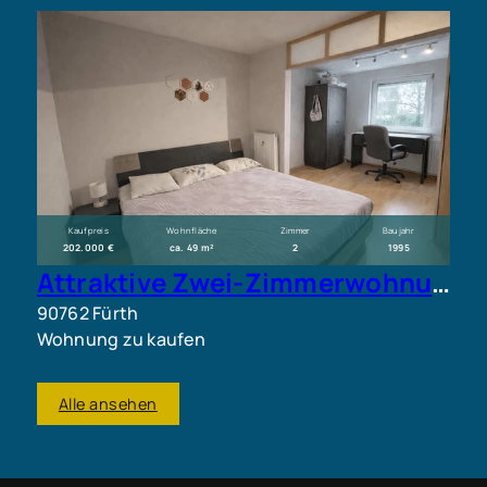
Kaufpreis
Wohnfläche
Zimmer
Baujahr
202.000 €
ca. 49 m²
2
1995
Attraktive Zwei-Zimmerwohnung mit Wintergarten in begehrter Lage zu verkaufen
90762 Fürth
Wohnung zu kaufen
Alle ansehen