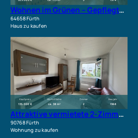
529.000 €
ca. 115 m²
5
1974
Wohnen im Grünen – Gepflegtes Einfamilienhaus mit großem Grundstück
64658 Fürth
Haus zu kaufen
Kaufpreis
Wohnfläche
Zimmer
Baujahr
135.000 €
ca. 38 m²
2
1968
Attraktive vermietete 2-Zimmer-Wohnung mit Balkon
90768 Fürth
Wohnung zu kaufen