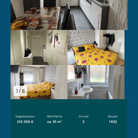
1 / 8
Angebotspreis
Wohnfläche
Zimmer
Baujahr
218.000 €
ca. 55 m²
2
1832