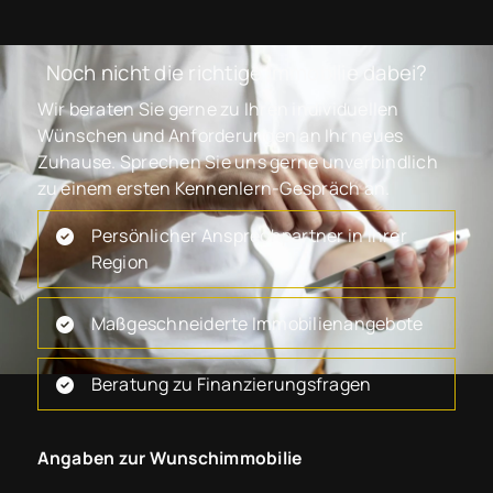
Noch nicht die richtige Immobilie dabei?
Wir beraten Sie gerne zu Ihren individuellen
Wünschen und Anforderungen an Ihr neues
Zuhause. Sprechen Sie uns gerne unverbindlich
zu einem ersten Kennenlern-Gespräch an.
Persönlicher Ansprechpartner in Ihrer
Region
Maßgeschneiderte Immobilienangebote
Beratung zu Finanzierungsfragen
Angaben zur Wunschimmobilie