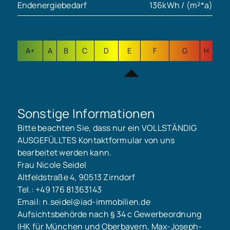
Endenergiebedarf
136kWh / (m²*a)
A+
A
B
C
D
E
F
G
H
Sonstige Informationen
Bitte beachten Sie, dass nur ein VOLLSTÄNDIG
AUSGEFÜLLTES Kontaktformular von uns
bearbeitet werden kann.
Frau Nicole Seidel
Altfeldstraße 4, 90513 Zirndorf
Tel.: +49 176 81363143
Email: n.seidel@iad-immobilien.de
Aufsichtsbehörde nach § 34 c Gewerbeordnung
IHK für München und Oberbayern, Max-Joseph-