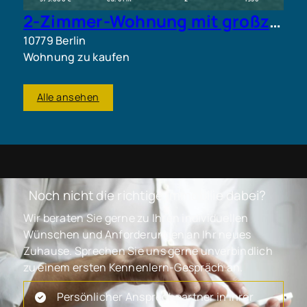
2-Zimmer-Wohnung mit großzügiger Fensterfront im begehrten Schöneberg
10779 Berlin
Wohnung zu kaufen
Alle ansehen
Noch nicht die richtige Immobilie dabei?
Wir beraten Sie gerne zu Ihren individuellen
Wünschen und Anforderungen an Ihr neues
Zuhause. Sprechen Sie uns gerne unverbindlich
zu einem ersten Kennenlern-Gespräch an.
Persönlicher Ansprechpartner in Ihrer