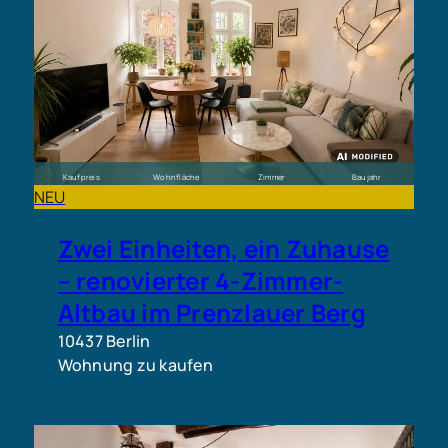
Kaufpreis
Wohnfläche
Zimmer
Baujahr
NEU
950.000 €
ca. 94 m²
4
1900
Zwei Einheiten, ein Zuhause
– renovierter 4-Zimmer-
Altbau im Prenzlauer Berg
10437 Berlin
Wohnung zu kaufen