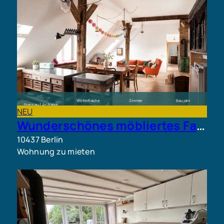
Wohnfläche
Zimmer
Baujahr
Preis auf Anfrage
ca. 88 m²
3
1902
NEU
Wunderschönes möbliertes Fabrikloft im Herzen von Prenzlauer Berg
10437 Berlin
Wohnung zu mieten