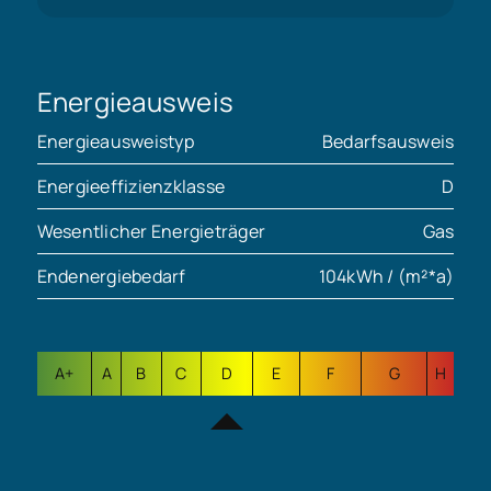
Energieausweis
Energieausweistyp
Bedarfsausweis
Energieeffizienzklasse
D
Wesentlicher Energieträger
Gas
Endenergiebedarf
104kWh / (m²*a)
A+
A
B
C
D
E
F
G
H