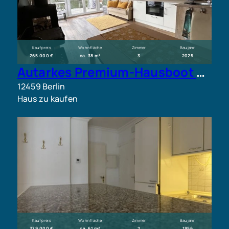
Kaufpreis
Wohnfläche
Zimmer
Baujahr
265.000 €
ca. 38 m²
3
2025
Autarkes Premium-Hausboot mit Liegeplatz in Berlin-Oberschöneweide
12459 Berlin
Haus zu kaufen
Kaufpreis
Wohnfläche
Zimmer
Baujahr
379.000 €
ca. 61 m²
2
1956