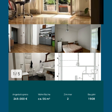
1 / 5
Angebotspreis
Wohnfläche
Zimmer
Baujahr
249.000 €
ca. 56 m²
2
1908