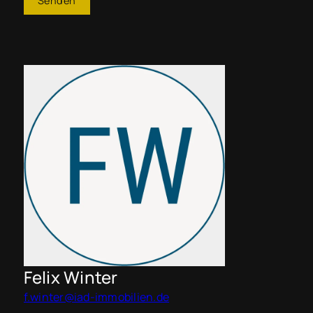
Senden
Felix Winter
f.winter@iad-immobilien.de