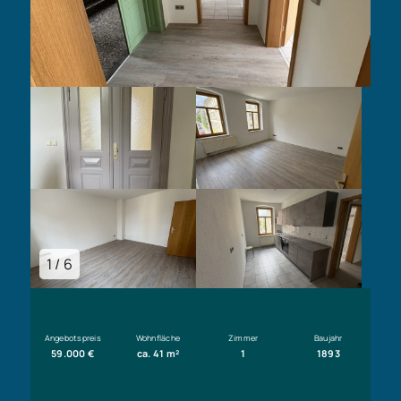
1 / 6
Angebotspreis
Wohnfläche
Zimmer
Baujahr
59.000 €
ca. 41 m²
1
1893