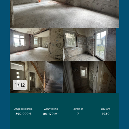
1 / 12
Angebotspreis
Wohnfläche
Zimmer
Baujahr
390.000 €
ca. 170 m²
7
1930