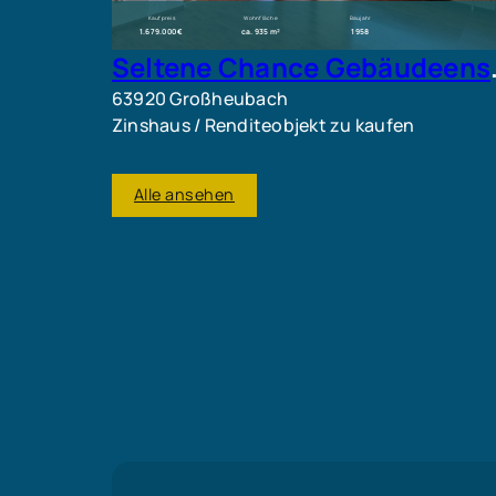
Kaufpreis
Wohnfläche
Baujahr
1.679.000 €
ca. 935 m²
1958
Seltene Chance Gebä
63920 Großheubach
Zinshaus / Renditeobjekt zu kaufen
Alle ansehen