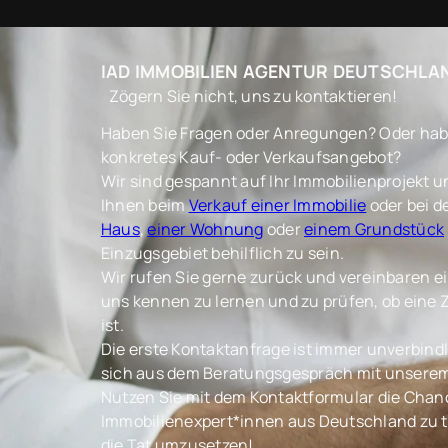
IAD IMMOBILIEN AGENTUR DEUTSCHLA
Zögern Sie nicht, uns zu kontaktieren!
Haben Sie Fragen oder Anregungen? Oder habe
konkretes Kauf- oder Verkaufsangebot?
Wir sind gespannt auf Ihr Immobilienprojekt u
Ihnen beim
Verkauf einer Immobilie
oder bei d
Haus
,
einer Wohnung
oder
einem Grundstück
Einzugsgebiet behilflich zu sein.
Wir rufen Sie gerne zurück und vereinbaren 
uns kennen zu lernen und zu prüfen, ob ein
ist.
Die erste Kontaktanfrage ist immer unverbindli
sich aus dem Beratungsgespräch mit unserem 
Nutzen Sie mit dem Kontaktformular die Chanc
Immobilienexpert*innen aus Deutschland zu tr
die Tat umzusetzen!