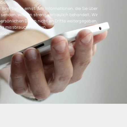
aben.
hrer Daten ernst. Alle Informationen, die Sie über
 senden, werden streng vertraulich behandelt. Wir
 persönlichen Daten nicht an Dritte weitergegeben,
tig missbraucht werden.
rauen.