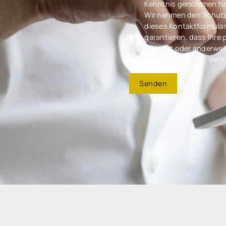
Kenntnis genommen h
Wir nehmen den Schutz I
dieses Kontaktformular
garantieren, dass Ihre
verkauft oder anderwei
Vielen Dank für Ihr Vert
Senden