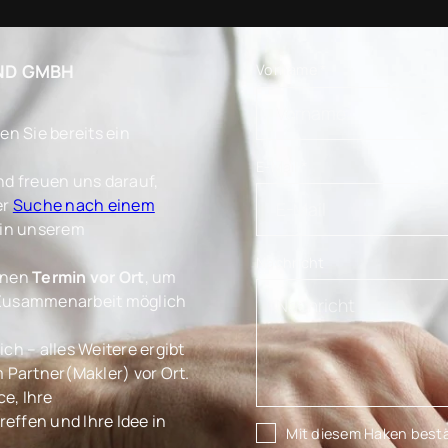
ND GMBH
Vorname
*
n Sie bereits ein
E-Mail
*
nd freuen uns darauf,
er
Suche nach einem
in unserem
Nachricht
einen
Termin vor Ort
, um
e Zusammenarbeit möglich
ch – alles Weitere ergibt
Partner(Makler) vor Ort.
e, Ihre
effen und Ihre Idee in
Mit diesem Haken bestä