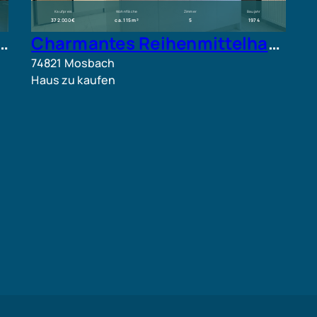
Kaufpreis
Wohnfläche
Zimmer
Baujahr
372.000 €
ca. 115 m²
5
1974
udeensemble MFH + Zweifamilienhaus + Mischobjekt
Charmantes Reihenmittelhaus im Herzen der Stadt zu verkaufen
74821 Mosbach
Haus zu kaufen