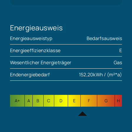
Energieausweis
Energieausweistyp
Bedarfsausweis
Energieeffizienzklasse
E
Wesentlicher Energieträger
Gas
Endenergiebedarf
152,20kWh / (m²*a)
A+
A
B
C
D
E
F
G
H