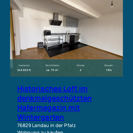
Kaufpreis
Wohnfläche
Zimmer
Baujahr
349.000 €
ca. 75 m²
2
1914
Historisches Loft im
denkmalgeschützten
Hafermagazin mit
Wintergarten
76829 Landau in der Pfalz
Wohnung zu kaufen