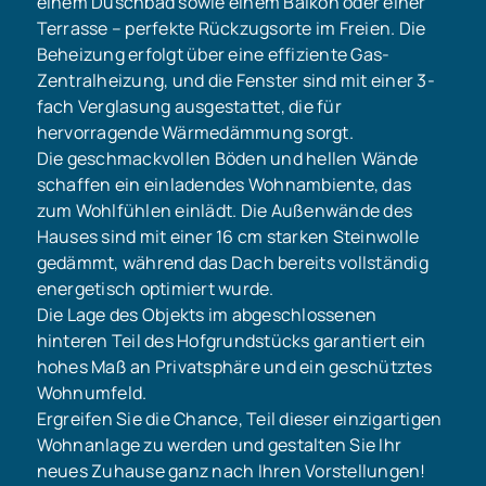
einem Duschbad sowie einem Balkon oder einer
Terrasse – perfekte Rückzugsorte im Freien. Die
Beheizung erfolgt über eine effiziente Gas-
Zentralheizung, und die Fenster sind mit einer 3-
fach Verglasung ausgestattet, die für
hervorragende Wärmedämmung sorgt.
Die geschmackvollen Böden und hellen Wände
schaffen ein einladendes Wohnambiente, das
zum Wohlfühlen einlädt. Die Außenwände des
Hauses sind mit einer 16 cm starken Steinwolle
gedämmt, während das Dach bereits vollständig
energetisch optimiert wurde.
Die Lage des Objekts im abgeschlossenen
hinteren Teil des Hofgrundstücks garantiert ein
hohes Maß an Privatsphäre und ein geschütztes
Wohnumfeld.
Ergreifen Sie die Chance, Teil dieser einzigartigen
Wohnanlage zu werden und gestalten Sie Ihr
neues Zuhause ganz nach Ihren Vorstellungen!