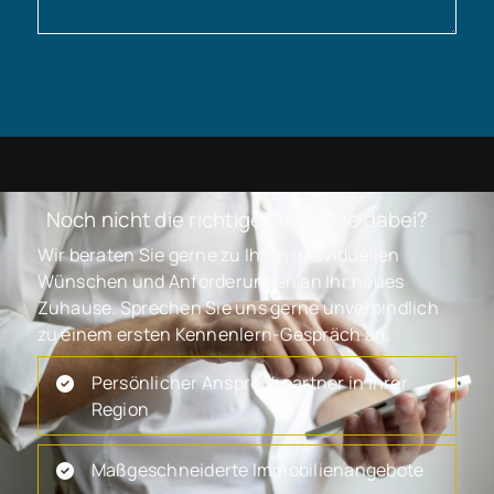
Noch nicht die richtige Immobilie dabei?
Wir beraten Sie gerne zu Ihren individuellen
Wünschen und Anforderungen an Ihr neues
Zuhause. Sprechen Sie uns gerne unverbindlich
zu einem ersten Kennenlern-Gespräch an.
Persönlicher Ansprechpartner in Ihrer
Region
Maßgeschneiderte Immobilienangebote