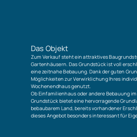
Das Objekt
Zum Verkauf steht ein attraktives Baugrundst
Gartenhäusern. Das Grundstück ist voll ersch
eine zeitnahe Bebauung. Dank der guten Grund
Möglichkeiten zur Verwirklichung Ihres indivi
Wochenendhaus genutzt.
Ob Einfamilienhaus oder andere Bebauung im 
Grundstück bietet eine hervorragende Grundl
bebaubarem Land, bereits vorhandener Ersch
dieses Angebot besonders interessant für Ei