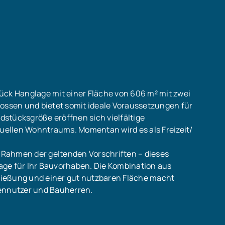
ück Hanglage mit einer Fläche von 606 m² mit zwei
lossen und bietet somit ideale Voraussetzungen für
stücksgröße eröffnen sich vielfältige
duellen Wohntraums. Momentan wird es als Freizeit/
Rahmen der geltenden Vorschriften – dieses
age für Ihr Bauvorhaben. Die Kombination aus
ließung und einer gut nutzbaren Fläche macht
gennutzer und Bauherren.