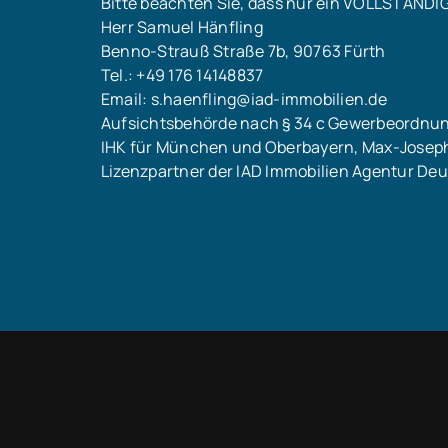
Bitte beachten Sie, dass nur ein VOLLSTÄNDI
Herr Samuel Hänfling
Benno-Strauß Straße 7b, 90763 Fürth
Tel.: +49 176 14148837
Email: s.haenfling@iad-immobilien.de
Aufsichtsbehörde nach § 34 c Gewerbeordnu
IHK für München und Oberbayern, Max-Josep
Lizenzpartner der IAD Immobilien Agentur D