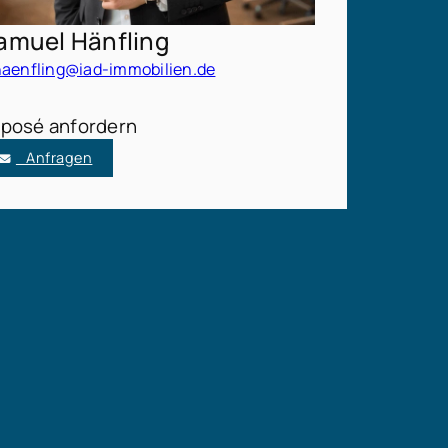
amuel Hänfling
haenfling@iad-immobilien.de
posé anfordern
Anfragen