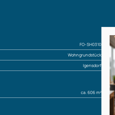
FO-SH0310
Wohngrundstück
Igensdorf
ca. 606 m²