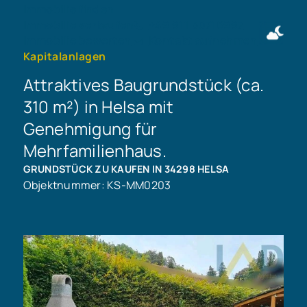
Immobilie finden
Immobilie verkaufen
+49 911 50716997
Immobilie bewerten
Kontakt aufnehmen
Kapitalanlagen
Attraktives Baugrundstück (ca.
310 m²) in Helsa mit
Genehmigung für
Mehrfamilienhaus.
GRUNDSTÜCK ZU KAUFEN IN 34298 HELSA
Objektnummer: KS-MM0203