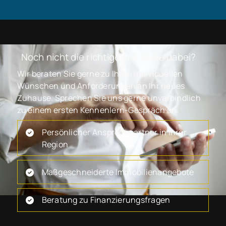
Noch nicht die richtige Immobilie dabei?
Wir beraten Sie gerne zu Ihren individuellen
Wünschen und Anforderungen an Ihr neues
Zuhause. Sprechen Sie uns gerne unverbindlich
zu einem ersten Kennenlern-Gespräch an.
Persönlicher Ansprechpartner in Ihrer
Region
Maßgeschneiderte Immobilienangebote
Beratung zu Finanzierungsfragen