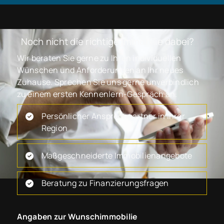
Noch nicht die richtige Immobilie dabei?
Wir beraten Sie gerne zu Ihren individuellen
Wünschen und Anforderungen an Ihr neues
Zuhause. Sprechen Sie uns gerne unverbindlich
zu einem ersten Kennenlern-Gespräch an.
Persönlicher Ansprechpartner in Ihrer
Region
Maßgeschneiderte Immobilienangebote
Beratung zu Finanzierungsfragen
Angaben zur Wunschimmobilie