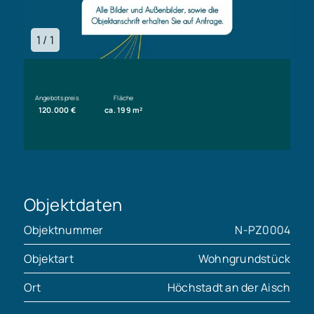
1 / 1
Angebotspreis
Fläche
120.000 €
ca. 199 m²
Objektdaten
Objektnummer
N-PZ0004
Objektart
Wohngrundstück
Ort
Höchstadt an der Aisch