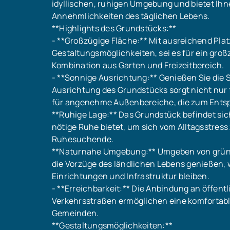
idyllischen, ruhigen Umgebung und bietet Ihn
Annehmlichkeiten des täglichen Lebens.
**Highlights des Grundstücks:**
- **Großzügige Fläche:** Mit ausreichend Plat
Gestaltungsmöglichkeiten, sei es für ein gro
Kombination aus Garten und Freizeitbereich.
- **Sonnige Ausrichtung:** Genießen Sie die 
Ausrichtung des Grundstücks sorgt nicht nur 
für angenehme Außenbereiche, die zum Entsp
**Ruhige Lage:** Das Grundstück befindet sich
nötige Ruhe bietet, um sich vom Alltagsstress 
Ruhesuchende.
**Naturnahe Umgebung:** Umgeben von grünen
die Vorzüge des ländlichen Lebens genießen,
Einrichtungen und Infrastruktur bleiben.
- **Erreichbarkeit:** Die Anbindung an öffent
Verkehrsstraßen ermöglichen eine komfortabl
Gemeinden.
**Gestaltungsmöglichkeiten:**