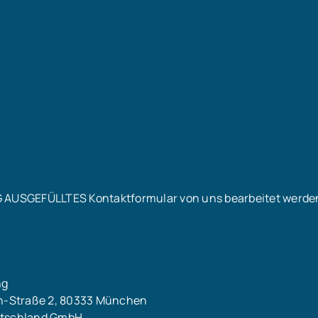
t vor, wird aber zur Besichtigung nachgereicht.
G AUSGEFÜLLTES Kontaktformular von uns bearbeitet werde
ng
h-Straße 2, 80333 München
eutschland GmbH