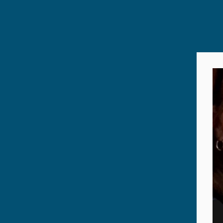
TS-ED7001
Wohngrundstück
Aschau am Inn
ca. 838 m²