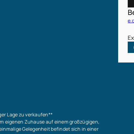
B
250.000 €
e.
nkl. 19 % MwSt. Die Provision errechnet sich aus dem
Ex
sé und weitere Informationen zum Objekt sowie einen
ermin füllen Sie bitte die nachfolgenden Angaben im
aus:- vollständiger Name/Anschrift- E-Mail-Adresse-
Telefon/Mobilnummer
iger Lage zu verkaufen**
vom eigenen Zuhause auf einem großzügigen,
inmalige Gelegenheit befindet sich in einer