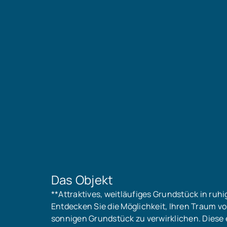
Kaufpreis
Provisionshinweis
2,38 % Käuferprovision i
Kaufpreis. Für ein Expo
Besichtigungst
Kontaktformular 
Das Objekt
**Attraktives, weitläufiges Grundstück in ruh
Entdecken Sie die Möglichkeit, Ihren Traum 
sonnigen Grundstück zu verwirklichen. Diese e