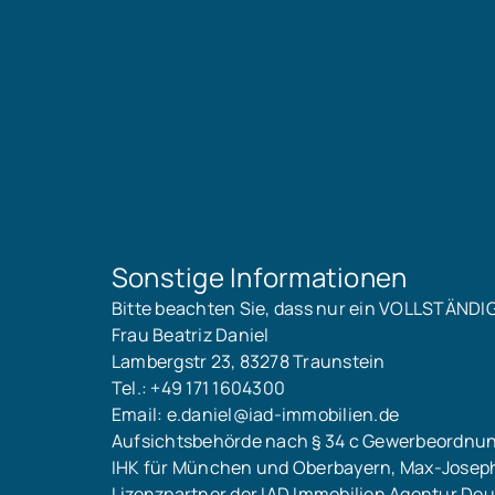
Der Energiepass lag bei Exposéerstellung nich
Sonstige Informationen
Bitte beachten Sie, dass nur ein VOLLSTÄNDI
Frau Beatriz Daniel
Lambergstr 23, 83278 Traunstein
Tel.: +49 171 1604300
Email: e.daniel@iad-immobilien.de
Aufsichtsbehörde nach § 34 c Gewerbeordnu
IHK für München und Oberbayern, Max-Josep
Lizenzpartner der IAD Immobilien Agentur D