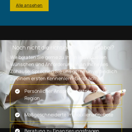
Alle ansehen
Noch nicht die richtige Immobilie dabei?
Wir beraten Sie gerne zu Ihren individuellen
Wünschen und Anforderungen an Ihr neues
Zuhause. Sprechen Sie uns gerne unverbindlich
zu einem ersten Kennenlern-Gespräch an.
Persönlicher Ansprechpartner in Ihrer
Region
Maßgeschneiderte Immobilienangebote
Beratung zu Finanzierungsfragen