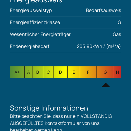
Energieausweistyp
Bedarfsausweis
Energieeffizienzklasse
G
Wesentlicher Energieträger
Gas
Endenergiebedarf
205,90kWh / (m²*a)
A+
A
B
C
D
E
F
G
H
Sonstige Informationen
Bitte beachten Sie, dass nur ein VOLLSTÄNDIG
AUSGEFÜLLTES Kontaktformular von uns
bearbeitet werden kann.