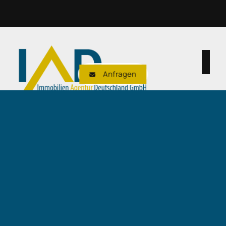
Anfragen
Immobilien Agentur Deutschland
GmbH
Benno-Strauß-Straße 7b
90763 Fürth
+49 911 50716997
verwaltung@iad-immobilien.de