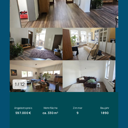
1 / 12
Angebotspreis
Wohnfläche
Zimmer
Baujahr
597.000 €
ca. 330 m²
9
1890