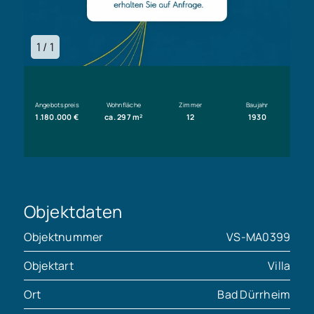
1 / 1
Angebotspreis
Wohnfläche
Zimmer
Baujahr
1.180.000 €
ca. 297 m²
12
1930
Objektdaten
Objektnummer
VS-MA0399
Objektart
Villa
Ort
Bad Dürrheim