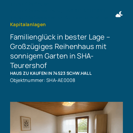
Immobilie finden
Immobilie verkaufen
+49 911 50716997
Immobilie bewerten
Kontakt aufnehmen
Kapitalanlagen
Familienglück in bester Lage –
Großzügiges Reihenhaus mit
sonnigem Garten in SHA-
Teurershof
HAUS ZU KAUFEN IN 74523 SCHW.HALL
Objektnummer: SHA-AE0008