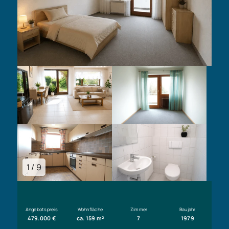
1 / 9
Angebotspreis
Wohnfläche
Zimmer
Baujahr
479.000 €
ca. 159 m²
7
1979