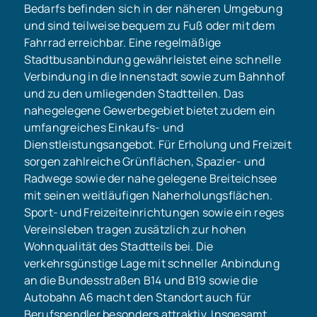
Bedarfs befinden sich in der näheren Umgebung
und sind teilweise bequem zu Fuß oder mit dem
Fahrrad erreichbar. Eine regelmäßige
Stadtbusanbindung gewährleistet eine schnelle
Verbindung in die Innenstadt sowie zum Bahnhof
und zu den umliegenden Stadtteilen. Das
nahegelegene Gewerbegebiet bietet zudem ein
umfangreiches Einkaufs- und
Dienstleistungsangebot. Für Erholung und Freizeit
sorgen zahlreiche Grünflächen, Spazier- und
Radwege sowie der nahe gelegene Breiteichsee
mit seinen weitläufigen Naherholungsflächen.
Sport- und Freizeiteinrichtungen sowie ein reges
Vereinsleben tragen zusätzlich zur hohen
Wohnqualität des Stadtteils bei. Die
verkehrsgünstige Lage mit schneller Anbindung
an die Bundesstraßen B14 und B19 sowie die
Autobahn A6 macht den Standort auch für
Berufspendler besonders attraktiv. Insgesamt