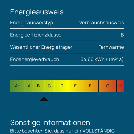
Energieausweis
Energieausweistyp
Verbrauchsausweis
Energieeffizienzklasse
B
Wesentlicher Energieträger
Fernwärme
Endenergieverbrauch
64.60 kWh / (m²*a)
A+
A
B
C
D
E
F
G
H
Sonstige Informationen
Bitte beachten Sie, dass nur ein VOLLSTÄNDIG