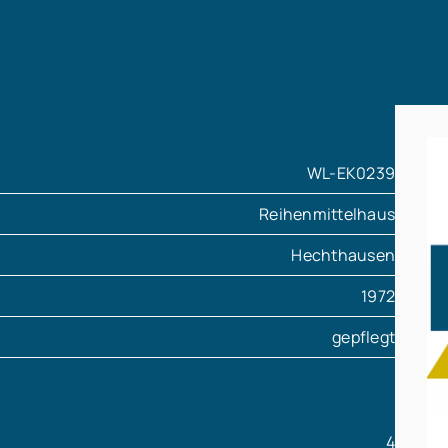
WL-EK0239
Reihenmittelhaus
Hechthausen
1972
gepflegt
4