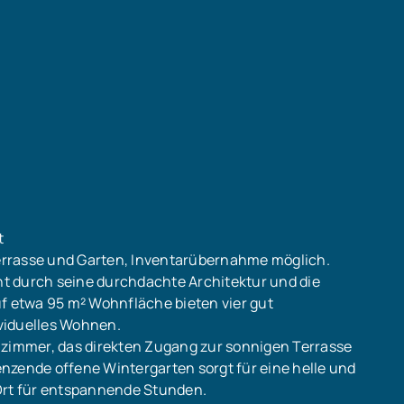
t
errasse und Garten, Inventarübernahme möglich.
t durch seine durchdachte Architektur und die
uf etwa 95 m² Wohnfläche bieten vier gut
viduelles Wohnen.
nzimmer, das direkten Zugang zur sonnigen Terrasse
nzende offene Wintergarten sorgt für eine helle und
 Ort für entspannende Stunden.