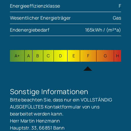
Energieeffizienzklasse
F
Wesentlicher Energieträger
Gas
Endenergiebedarf
165kWh / (m²*a)
A+
A
B
C
D
E
F
G
H
Sonstige Informationen
Bitte beachten Sie, dass nur ein VOLLSTÄNDIG
AUSGEFÜLLTES Kontaktformular von uns
bearbeitet werden kann.
Herr Martin Henzmann
Hauptstr. 33, 66851 Bann