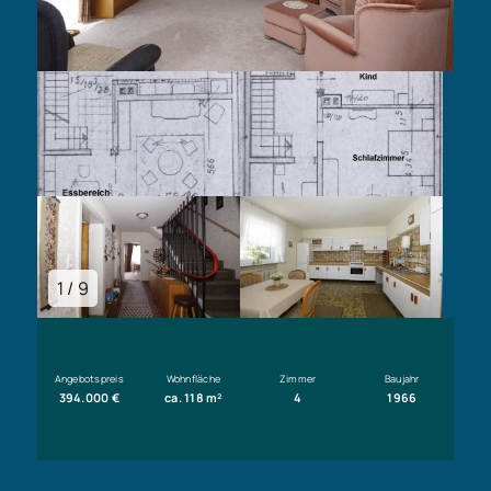
1 / 9
Angebotspreis
Wohnfläche
Zimmer
Baujahr
394.000 €
ca. 118 m²
4
1966