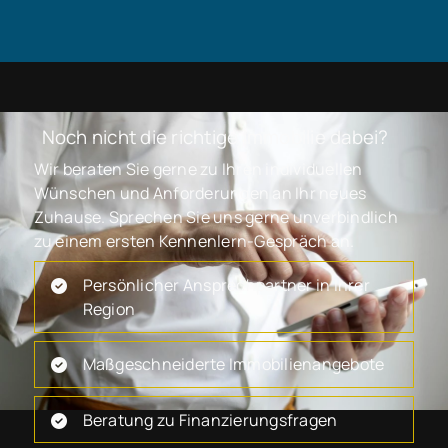
Noch nicht die richtige Immobilie dabei?
Wir beraten Sie gerne zu Ihren individuellen
Wünschen und Anforderungen an Ihr neues
Zuhause. Sprechen Sie uns gerne unverbindlich
zu einem ersten Kennenlern-Gespräch an.
Persönlicher Ansprechpartner in Ihrer
Region
Maßgeschneiderte Immobilienangebote
Beratung zu Finanzierungsfragen