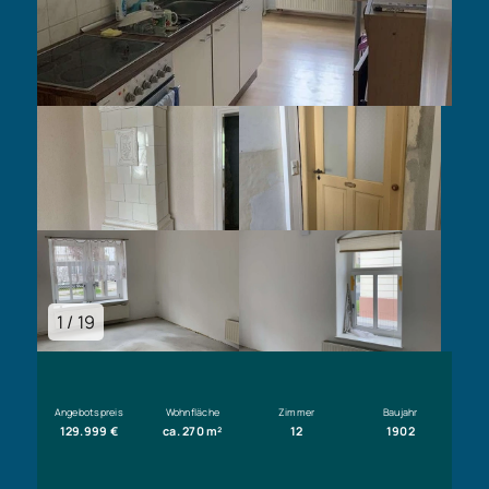
1 / 19
Angebotspreis
Wohnfläche
Zimmer
Baujahr
129.999 €
ca. 270 m²
12
1902