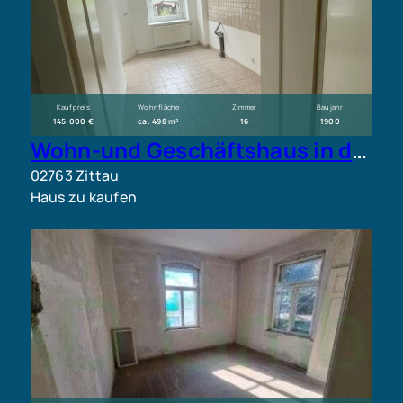
Kaufpreis
Wohnfläche
Zimmer
Baujahr
145.000 €
ca. 498 m²
16
1900
Wohn-und Geschäftshaus in der Hochschulstadt Zittau - Teilsaniert
02763 Zittau
Haus zu kaufen