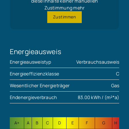
diese Inhalte keiner manuellen
Zustimmung mehr
Zustimmen
Energieausweis
Energieausweistyp
Verbrauchsausweis
Energieeffizienzklasse
C
Wesentlicher Energieträger
Gas
Endenergieverbrauch
83.00 kWh / (m²*a)
A+
A
B
C
D
E
F
G
H