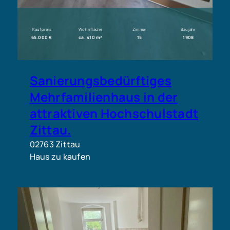
Kaufpreis
Wohnfläche
Zimmer
Baujahr
65.000 €
ca. 410 m²
15
1908
Sanierungsbedürftiges
Mehrfamilienhaus in der
attraktiven Hochschulstadt
Zittau.
02763 Zittau
Haus zu kaufen