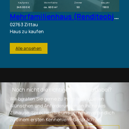
Kaufpreis
Wohnfläche
Zimmer
Baujahr
249.000 €
ca. 600 m²
50
1900
Mehrfamilienhaus (Renditeobjekt) im Zentrum von Zittau
02763 Zittau
Haus zu kaufen
Alle ansehen
Noch nicht die richtige Immobilie dabei?
Wir beraten Sie gerne zu Ihren individuellen
Wünschen und Anforderungen an Ihr neues
Zuhause. Sprechen Sie uns gerne unverbindlich
zu einem ersten Kennenlern-Gespräch an.