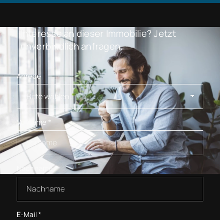
Interesse an dieser Immobilie? Jetzt
unverbindlich anfragen.
Anrede
Vorname
*
Nachname
*
E-Mail
*