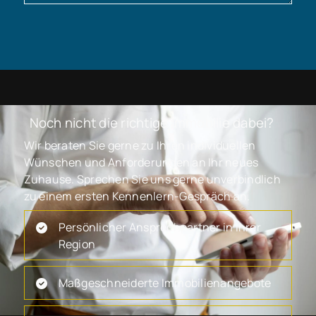
Noch nicht die richtige Immobilie dabei?
Wir beraten Sie gerne zu Ihren individuellen
Wünschen und Anforderungen an Ihr neues
Zuhause. Sprechen Sie uns gerne unverbindlich
zu einem ersten Kennenlern-Gespräch an.
Persönlicher Ansprechpartner in Ihrer
Region
Maßgeschneiderte Immobilienangebote