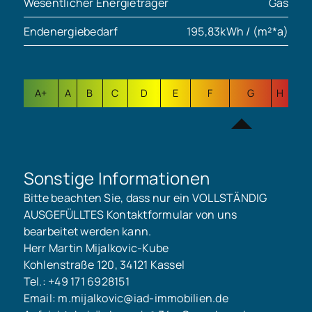
Wesentlicher Energieträger
Gas
Endenergiebedarf
195,83kWh / (m²*a)
A+
A
B
C
D
E
F
G
H
Sonstige Informationen
Bitte beachten Sie, dass nur ein VOLLSTÄNDIG
AUSGEFÜLLTES Kontaktformular von uns
bearbeitet werden kann.
Herr Martin Mijalkovic-Kube
Kohlenstraße 120, 34121 Kassel
Tel.: +49 171 6928151
Email: m.mijalkovic@iad-immobilien.de