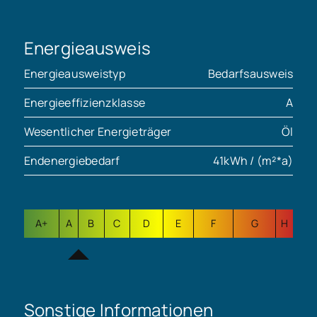
Energieausweis
Energieausweistyp
Bedarfsausweis
Energieeffizienzklasse
A
Wesentlicher Energieträger
Öl
Endenergiebedarf
41kWh / (m²*a)
A+
A
B
C
D
E
F
G
H
Sonstige Informationen