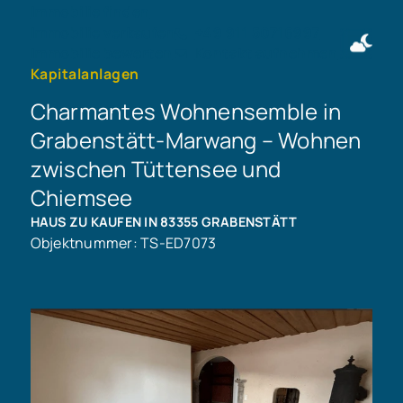
Immobilie finden
Immobilie verkaufen
+49 911 50716997
Immobilie bewerten
Kontakt aufnehmen
Kapitalanlagen
Charmantes Wohnensemble in
Grabenstätt-Marwang – Wohnen
zwischen Tüttensee und
Chiemsee
HAUS ZU KAUFEN IN 83355 GRABENSTÄTT
Objektnummer: TS-ED7073