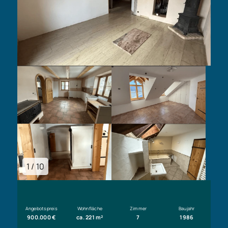
1 / 10
Angebotspreis
Wohnfläche
Zimmer
Baujahr
900.000 €
ca. 221 m²
7
1986