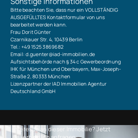
Sonstige Informationen
Bitte beachten Sie, dass nur ein VOLLSTÄNDIG
AUSGEFÜLLTES Kontaktformular von uns
bearbeitet werden kann.
Frau Dorit Günter
Czarnikauer Str. 4, 10439 Berlin
Tel.: +49 1525 3869682
Email: d.guenter@iad-immobilien.de
Aufsichtsbehörde nach § 34 c Gewerbeordnung
IHK für München und Oberbayern, Max-Joseph-
Straße 2, 80333 München
Lizenzpartner der IAD Immobilien Agentur
Deutschland GmbH
Interesse an dieser Immobilie? Jetzt
unverbindlich anfragen.