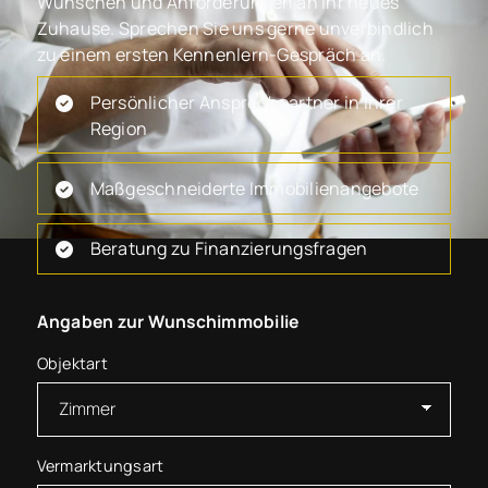
Wünschen und Anforderungen an Ihr neues
Zuhause. Sprechen Sie uns gerne unverbindlich
zu einem ersten Kennenlern-Gespräch an.
Persönlicher Ansprechpartner in Ihrer
Region
Maßgeschneiderte Immobilienangebote
Beratung zu Finanzierungsfragen
Angaben zur Wunschimmobilie
Objektart
Vermarktungsart