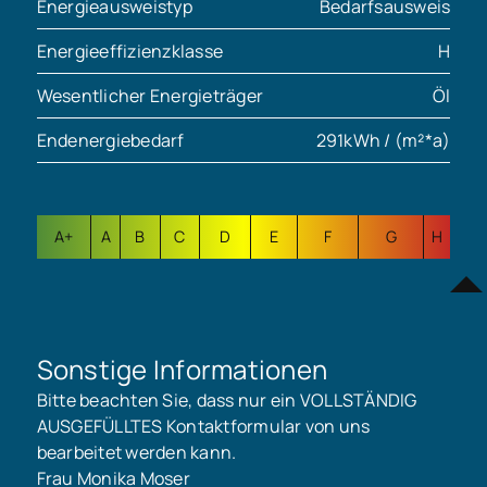
Energieausweistyp
Bedarfsausweis
Energieeffizienzklasse
H
Wesentlicher Energieträger
Öl
Endenergiebedarf
291kWh / (m²*a)
A+
A
B
C
D
E
F
G
H
Sonstige Informationen
Bitte beachten Sie, dass nur ein VOLLSTÄNDIG
AUSGEFÜLLTES Kontaktformular von uns
bearbeitet werden kann.
Frau Monika Moser