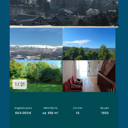
1 / 21
Angebotspreis
Wohnfläche
Zimmer
Baujahr
669.000 €
ca. 956 m²
16
1950