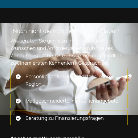
Noch nicht die richtige Immobilie dabei?
Wir beraten Sie gerne zu Ihren individuellen
Wünschen und Anforderungen an Ihr neues
Zuhause. Sprechen Sie uns gerne unverbindlich
zu einem ersten Kennenlern-Gespräch an.
Persönlicher Ansprechpartner in Ihrer
Region
Maßgeschneiderte Immobilienangebote
Beratung zu Finanzierungsfragen