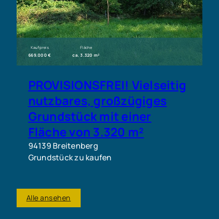
Kaufpreis
Fläche
669.000 €
ca. 3.320 m²
PROVISIONSFREI! Vielseitig
nutzbares, großzügiges
Grundstück mit einer
Fläche von 3.320 m²
94139 Breitenberg
Grundstück zu kaufen
Alle ansehen