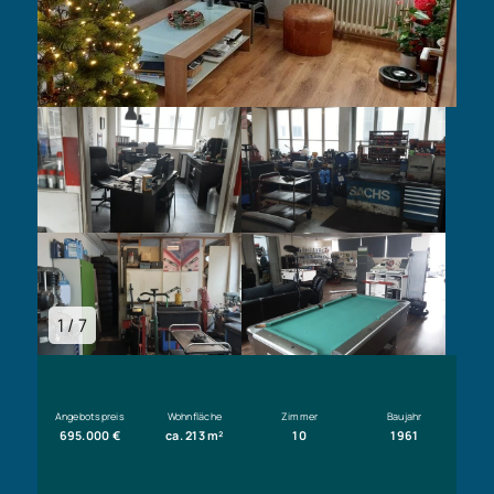
1 / 7
Angebotspreis
Wohnfläche
Zimmer
Baujahr
695.000 €
ca. 213 m²
10
1961