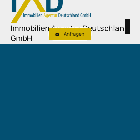
Immobilien Agentur Deutschland
Anfragen
GmbH
Benno-Strauß-Straße 7b
90763 Fürth
+49 911 50716997
verwaltung@iad-immobilien.de
Nach oben
Immobilie finden
Immobilie verkaufen
Immobilie bewerten