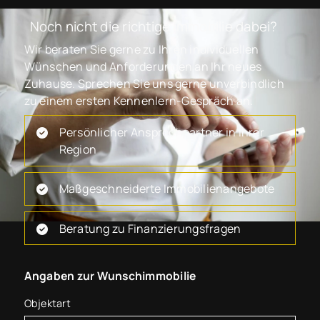
Noch nicht die richtige Immobilie dabei?
Wir beraten Sie gerne zu Ihren individuellen
Wünschen und Anforderungen an Ihr neues
Zuhause. Sprechen Sie uns gerne unverbindlich
zu einem ersten Kennenlern-Gespräch an.
Persönlicher Ansprechpartner in Ihrer
Region
Maßgeschneiderte Immobilienangebote
Beratung zu Finanzierungsfragen
Angaben zur Wunschimmobilie
Objektart