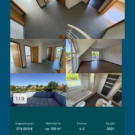
1 / 9
Angebotspreis
Wohnfläche
Zimmer
Baujahr
279.000 €
ca. 105 m²
4.5
2001