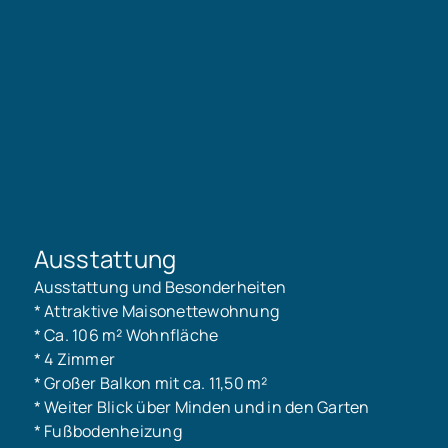
Kaufpreis. Für ein Exposé und
weitere Informationen zum
Objekt sowie einen
Besichtigungstermin füllen Sie
bitte die nachfolgenden
Angaben im Kontaktformular
aus:- vollständiger
Name/Anschrift- E-Mail-
Adresse- Telefon/Mobilnummer
Ausstattung
Ausstattung und Besonderheiten
* Attraktive Maisonettewohnung
* Ca. 106 m² Wohnfläche
* 4 Zimmer
* Großer Balkon mit ca. 11,50 m²
* Weiter Blick über Minden und in den Garten
* Fußbodenheizung