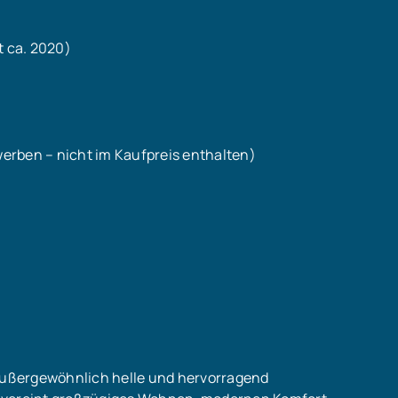
t ca. 2020)
rwerben – nicht im Kaufpreis enthalten)
ußergewöhnlich helle und hervorragend