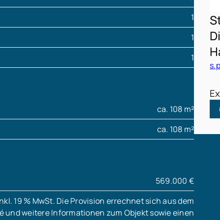
1
S
D
1
H
1
s.
Ex
ca. 108 m²
ca. 108 m²
569.000 €
inkl. 19 % MwSt. Die Provision errechnet sich aus dem
sé und weitere Informationen zum Objekt sowie einen