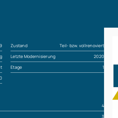
9
Zustand
Teil- bzw. vollrenoviert
g
Letzte Modernisierung
2020
t
Etage
1
0
4
3