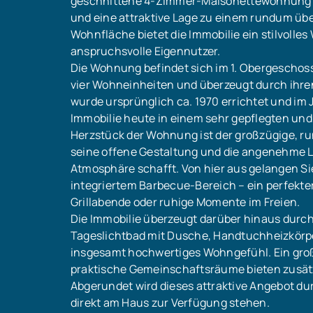
geschnittene 4-Zimmer-Maisonettewohnung 
und eine attraktive Lage zu einem rundum üb
Wohnfläche bietet die Immobilie ein stilvolles
anspruchsvolle Eigennutzer.
Die Wohnung befindet sich im 1. Obergeschoss
vier Wohneinheiten und überzeugt durch ihr
wurde ursprünglich ca. 1970 errichtet und im 
Immobilie heute in einem sehr gepflegten und
Herzstück der Wohnung ist der großzügige, ru
seine offene Gestaltung und die angenehme L
Atmosphäre schafft. Von hier aus gelangen Sie
integriertem Barbecue-Bereich – ein perfekte
Grillabende oder ruhige Momente im Freien.
Die Immobilie überzeugt darüber hinaus durc
Tageslichtbad mit Dusche, Handtuchheizkör
insgesamt hochwertiges Wohngefühl. Ein großz
praktische Gemeinschaftsräume bieten zusät
Abgerundet wird dieses attraktive Angebot du
direkt am Haus zur Verfügung stehen.