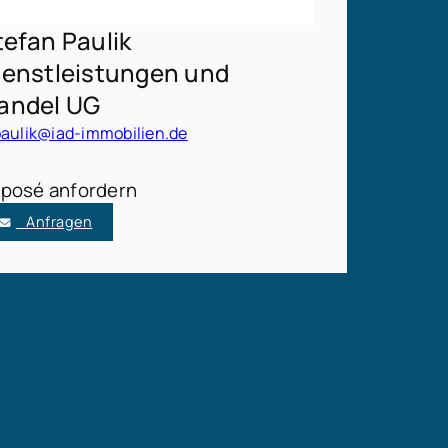
tefan Paulik
ienstleistungen und
andel UG
paulik@iad-immobilien.de
posé anfordern
Anfragen