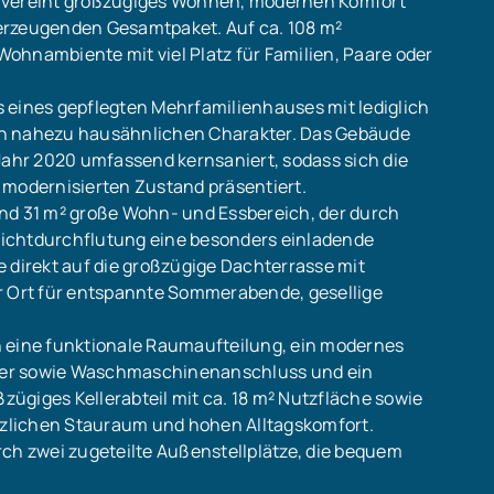
vereint großzügiges Wohnen, modernen Komfort
erzeugenden Gesamtpaket. Auf ca. 108 m²
 Wohnambiente mit viel Platz für Familien, Paare oder
 eines gepflegten Mehrfamilienhauses mit lediglich
en nahezu hausähnlichen Charakter. Das Gebäude
Jahr 2020 umfassend kernsaniert, sodass sich die
 modernisierten Zustand präsentiert.
nd 31 m² große Wohn- und Essbereich, der durch
ichtdurchflutung eine besonders einladende
 direkt auf die großzügige Dachterrasse mit
r Ort für entspannte Sommerabende, gesellige
h eine funktionale Raumaufteilung, ein modernes
per sowie Waschmaschinenanschluss und ein
ügiges Kellerabteil mit ca. 18 m² Nutzfläche sowie
zlichen Stauraum und hohen Alltagskomfort.
rch zwei zugeteilte Außenstellplätze, die bequem