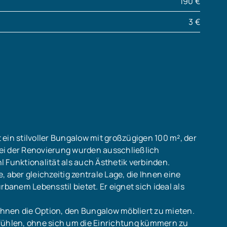
190 €
3 €
ein stilvoller Bungalow mit großzügigen 100 m², der
ei der Renovierung wurden ausschließlich
 Funktionalität als auch Ästhetik verbinden.
 aber gleichzeitig zentrale Lage, die Ihnen eine
anem Lebensstil bietet. Er eignet sich ideal als
hnen die Option, den Bungalow möbliert zu mieten.
lfühlen, ohne sich um die Einrichtung kümmern zu