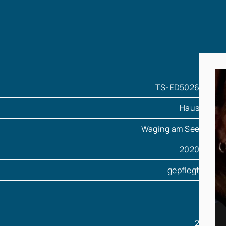
TS-ED5026
Haus
Waging am See
2020
gepflegt
2