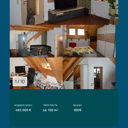
1 / 10
Angebotspreis
Wohnfläche
Baujahr
465.000 €
ca. 102 m²
2009