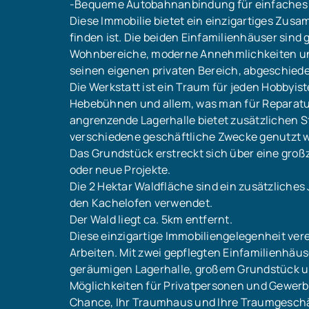
-Bequeme Autobahnanbindung für einfaches 
Diese Immobilie bietet ein einzigartiges Zus
finden ist. Die beiden Einfamilienhäuser sind
Wohnbereiche, moderne Annehmlichkeiten und 
seinen eigenen privaten Bereich, abgeschied
Die Werkstatt ist ein Traum für jeden Hobbyist
Hebebühnen und allem, was man für Reparatur
angrenzende Lagerhalle bietet zusätzlichen S
verschiedene geschäftliche Zwecke genutzt 
Das Grundstück erstreckt sich über eine großz
oder neue Projekte.
Die 2 Hektar Waldfläche sind ein zusätzliches
den Kachelofen verwendet.
Der Wald liegt ca. 5km entfernt.
Diese einzigartige Immobiliengelegenheit ver
Arbeiten. Mit zwei gepflegten Einfamilienhäuse
geräumigen Lagerhalle, großem Grundstück u
Möglichkeiten für Privatpersonen und Gewerb
Chance, Ihr Traumhaus und Ihre Traumgeschä