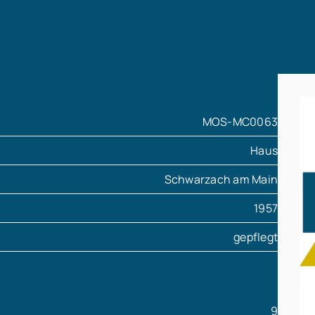
MOS-MC0063
Haus
Schwarzach am Main
1957
gepflegt
9