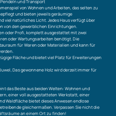
Pendeln und Transport
ammenspiel von Wohnen und Arbeiten, das selten zu
 gepflegt und bieten jeweils geräumige
viel natürliches Licht. Jedes Haus verfügt über
en von den gewerblichen Einrichtungen.
en oder Profi, komplett ausgestattet mit zwei
en oder Wartungsarbeiten benötigt. Die
tauraum für Waren oder Materialien und kann für
werden.
ügige Fläche und bietet viel Platz für Erweiterungen
 Juwel, Das gewonnene Holz wird derzeit immer für
eint das Beste aus beiden Welten: Wohnen und
rn, einer voll ausgestatteten Werkstatt, einer
nd Waldfläche bietet dieses Anwesen endlose
etreibende gleichermaßen. Verpassen Sie nicht die
ftsräume an einem Ort zu finden!