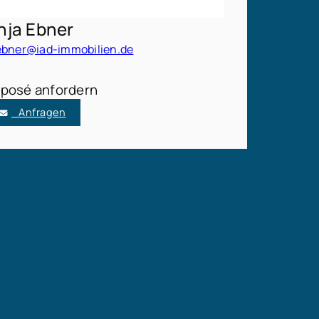
nja Ebner
ebner@iad-immobilien.de
posé anfordern
Anfragen