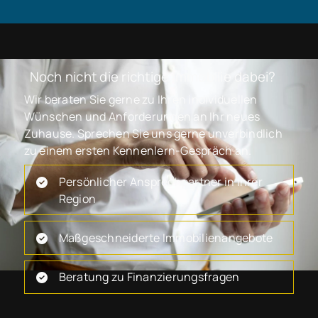
Noch nicht die richtige Immobilie dabei?
Wir beraten Sie gerne zu Ihren individuellen
Wünschen und Anforderungen an Ihr neues
Zuhause. Sprechen Sie uns gerne unverbindlich
zu einem ersten Kennenlern-Gespräch an.
Persönlicher Ansprechpartner in Ihrer
Region
Maßgeschneiderte Immobilienangebote
Beratung zu Finanzierungsfragen