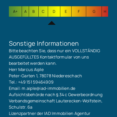
A+
A
B
C
D
E
F
G
H
Sonstige Informationen
Bitte beachten Sie, dass nur ein VOLLSTÄNDIG
AUSGEFÜLLTES Kontaktformular von uns
bearbeitet werden kann.
Herr Marcus Aiple
Peter-Garten 1, 78078 Niedereschach
Tel.: +49 151 59464909
Email: m.aiple@iad-immobilien.de
Aufsichtsbehörde nach § 34 c Gewerbeordnung
Verbandsgemeinschaft Lauterecken-Wolfstein,
Schulstr. 6a
Lizenzpartner der IAD Immobilien Agentur