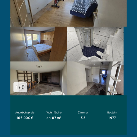
1 / 5
Angebotspreis
Wohnfläche
Zimmer
Baujahr
166.000 €
ca. 87 m²
3.5
1977