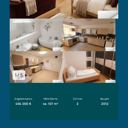
1 / 5
Angebotspreis
Wohnfläche
Zimmer
Baujahr
456.000 €
ca. 107 m²
2
2012