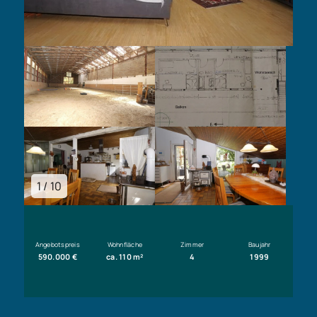
1 / 10
Angebotspreis
Wohnfläche
Zimmer
Baujahr
590.000 €
ca. 110 m²
4
1999