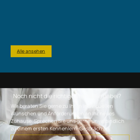
Kaufpreis
Wohnfläche
Zimmer
Baujahr
110.000 €
ca. 60 m²
3
1975
Hübsches Ferienhäuschen mit 60m² Wohnfläche und großem Garten (KEIN 1.Wohnsitz)
67681 Wartenberg-Rohrbach
Haus zu kaufen
Alle ansehen
Noch nicht die richtige Immobilie dabei?
Wir beraten Sie gerne zu Ihren individuellen
Wünschen und Anforderungen an Ihr neues
Zuhause. Sprechen Sie uns gerne unverbindlich
zu einem ersten Kennenlern-Gespräch an.