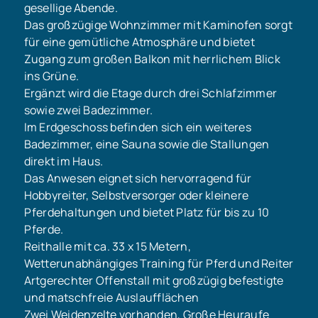
gesellige Abende.
Das großzügige Wohnzimmer mit Kaminofen sorgt
für eine gemütliche Atmosphäre und bietet
Zugang zum großen Balkon mit herrlichem Blick
ins Grüne.
Ergänzt wird die Etage durch drei Schlafzimmer
sowie zwei Badezimmer.
Im Erdgeschoss befinden sich ein weiteres
Badezimmer, eine Sauna sowie die Stallungen
direkt im Haus.
Das Anwesen eignet sich hervorragend für
Hobbyreiter, Selbstversorger oder kleinere
Pferdehaltungen und bietet Platz für bis zu 10
Pferde.
Reithalle mit ca. 33 x 15 Metern,
Wetterunabhängiges Training für Pferd und Reiter
Artgerechter Offenstall mit großzügig befestigte
und matschfreie Auslaufflächen
Zwei Weidenzelte vorhanden, Große Heuraufe