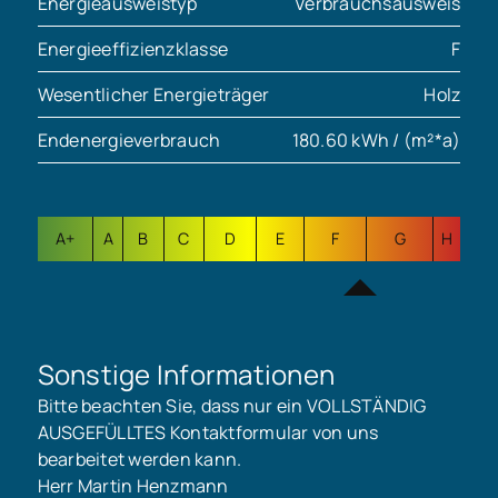
Energieausweistyp
Verbrauchsausweis
Energieeffizienzklasse
F
Wesentlicher Energieträger
Holz
Endenergieverbrauch
180.60 kWh / (m²*a)
A+
A
B
C
D
E
F
G
H
Sonstige Informationen
Bitte beachten Sie, dass nur ein VOLLSTÄNDIG
AUSGEFÜLLTES Kontaktformular von uns
bearbeitet werden kann.
Herr Martin Henzmann