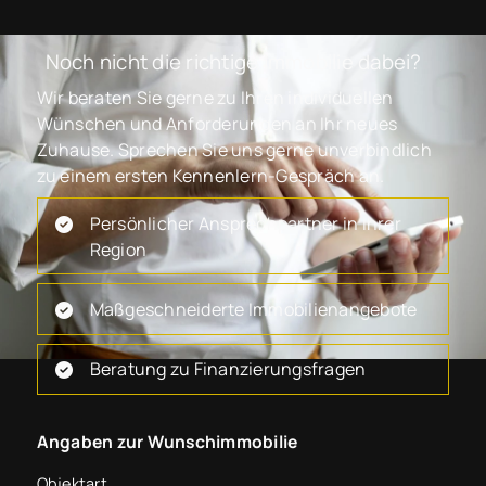
Noch nicht die richtige Immobilie dabei?
Wir beraten Sie gerne zu Ihren individuellen
Wünschen und Anforderungen an Ihr neues
Zuhause. Sprechen Sie uns gerne unverbindlich
zu einem ersten Kennenlern-Gespräch an.
Persönlicher Ansprechpartner in Ihrer
Region
Maßgeschneiderte Immobilienangebote
Beratung zu Finanzierungsfragen
Angaben zur Wunschimmobilie
Objektart