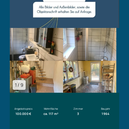
1 / 9
Angebotspreis
Wohnfläche
Zimmer
Baujahr
100.000 €
ca. 117 m²
3
1964