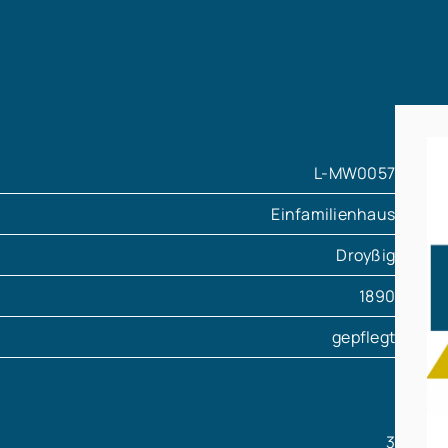
L-MW0057
Einfamilienhaus
Droyßig
1890
gepflegt
3