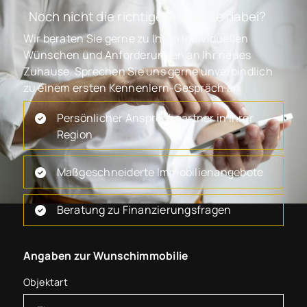
Noch nicht die richtige Immobilie dabei?
Wir beraten Sie gerne zu Ihren individuellen
Wünschen und Anforderungen an Ihr neues
Zuhause. Sprechen Sie uns gerne unverbindlich
zu einem ersten Kennenlern-Gespräch an.
Persönlicher Ansprechpartner in Ihrer
Region
Maßgeschneiderte Immobilienangebote
Beratung zu Finanzierungsfragen
Angaben zur Wunschimmobilie
Objektart