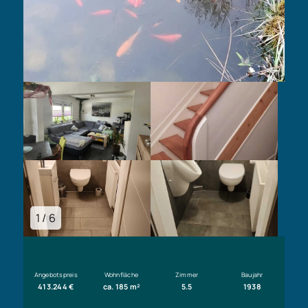
1 / 6
Angebotspreis
Wohnfläche
Zimmer
Baujahr
413.244 €
ca. 185 m²
5.5
1938