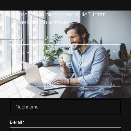
Interesse an dieser Immobilie? Jetzt
unverbindlich anfragen.
Anrede
Vorname
*
Nachname
*
E-Mail
*