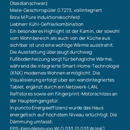
Obsidianschwarz
Miele-Geschirrspüler G 7273, vollintegriert
Bora M Pure Induktionskochfeld
Liebherr Kühl-Gefrierkombination
Ein besonderes Highlight ist der Kamin, der sowohl
vom Wohnbereich als auch von der Küche aus
sichtbar ist und eine wohlige Wärme ausstrahlt.
Die Ausstattung überzeugt durchweg:
Fußbodenheizung sorgt für behagliche Wärme,
während die integrierte Smart-Home-Technologie
(KNX) modernes Wohnen ermöglicht. Die
Visualisierung erfolgt über ein wandintegriertes
Tablet, ergänzt durch ein Netzwerk-LAN,
Raffstores sowie ein Fingerprint-Motorschloss an
der Haupteingangstür.
In puncto Energieeffizienz wurde das Haus
energetisch auf höchstem Niveau ertüchtigt. Die
Dämmung umfasst:
EPS-Kerndämmung WLG 033 (0,033 W/mK)