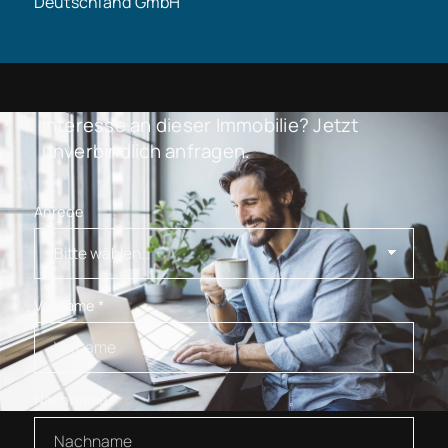
Deutschland GmbH
Interesse an dieser Immobilie? Jetzt
unverbindlich anfragen.
Anrede
Vorname
*
Nachname
*