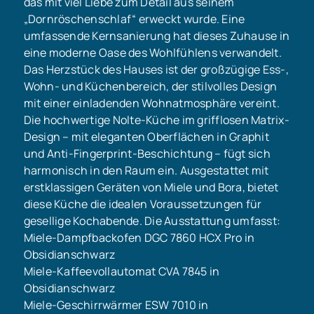
das mit viel Liebe zum Detail aus seinem
„Dornröschenschlaf“ erweckt wurde. Eine
umfassende Kernsanierung hat dieses Zuhause in
eine moderne Oase des Wohlfühlens verwandelt.
Das Herzstück des Hauses ist der großzügige Ess-,
Wohn- und Küchenbereich, der stilvolles Design
mit einer einladenden Wohnatmosphäre vereint.
Die hochwertige Nolte-Küche im grifflosen Matrix-
Design – mit eleganten Oberflächen in Graphit
und Anti-Fingerprint-Beschichtung – fügt sich
harmonisch in den Raum ein. Ausgestattet mit
erstklassigen Geräten von Miele und Bora, bietet
diese Küche die idealen Voraussetzungen für
gesellige Kochabende. Die Ausstattung umfasst:
Miele-Dampfbackofen DGC 7860 HCX Pro in
Obsidianschwarz
Miele-Kaffeevollautomat CVA 7845 in
Obsidianschwarz
Miele-Geschirrwärmer ESW 7010 in