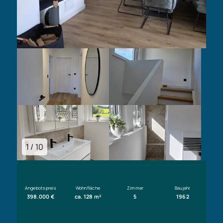
1 / 10
Angebotspreis
Wohnfläche
Zimmer
Baujahr
398.000 €
ca. 128 m²
5
1962