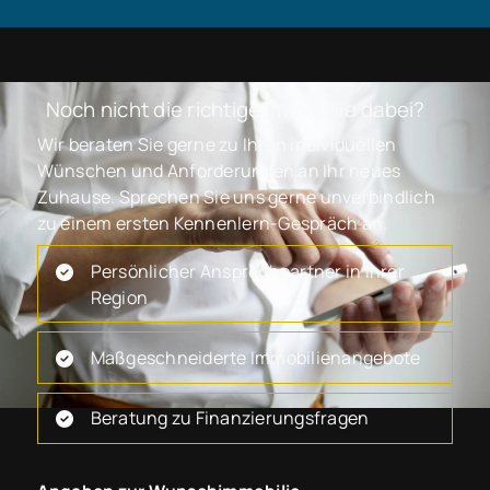
Noch nicht die richtige Immobilie dabei?
Wir beraten Sie gerne zu Ihren individuellen
Wünschen und Anforderungen an Ihr neues
Zuhause. Sprechen Sie uns gerne unverbindlich
zu einem ersten Kennenlern-Gespräch an.
Persönlicher Ansprechpartner in Ihrer
Region
Maßgeschneiderte Immobilienangebote
Beratung zu Finanzierungsfragen