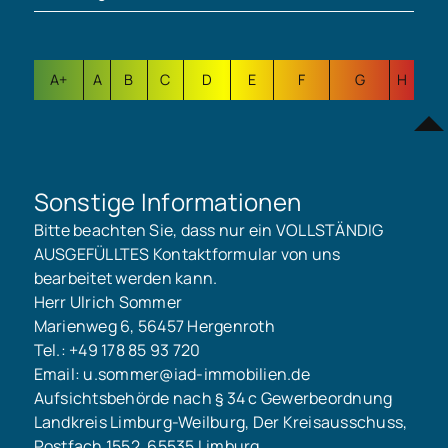
A+
A
B
C
D
E
F
G
H
Sonstige Informationen
Bitte beachten Sie, dass nur ein VOLLSTÄNDIG
AUSGEFÜLLTES Kontaktformular von uns
bearbeitet werden kann.
Herr Ulrich Sommer
Marienweg 6, 56457 Hergenroth
Tel.: +49 178 85 93 720
Email: u.sommer@iad-immobilien.de
Aufsichtsbehörde nach § 34 c Gewerbeordnung
Landkreis Limburg-Weilburg, Der Kreisausschuss,
Postfach 1552, 65535 Limburg