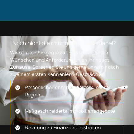
Noch nicht die richtige Immobilie dabei?
Wir beraten Sie gerne zu Ihren individuellen
Wünschen und Anforderungen an Ihr neues
Zuhause. Sprechen Sie uns gerne unverbindlich
zu einem ersten Kennenlern-Gespräch an.
Persönlicher Ansprechpartner in Ihrer
Region
Maßgeschneiderte Immobilienangebote
Beratung zu Finanzierungsfragen