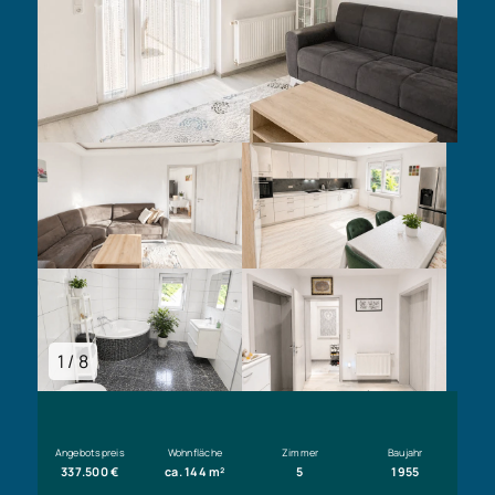
1 / 8
Angebotspreis
Wohnfläche
Zimmer
Baujahr
337.500 €
ca. 144 m²
5
1955