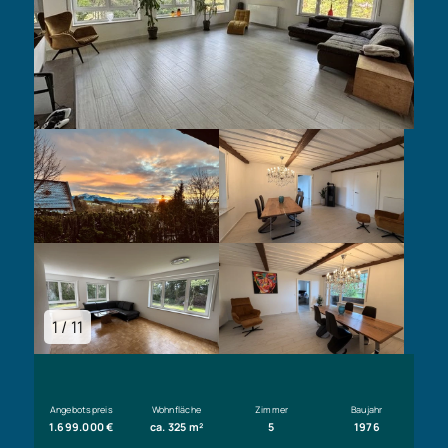
1 / 11
Angebotspreis
Wohnfläche
Zimmer
Baujahr
1.699.000 €
ca. 325 m²
5
1976