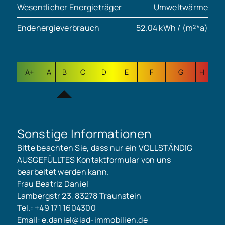
Wesentlicher Energieträger
Umweltwärme
Endenergieverbrauch
52.04 kWh / (m²*a)
A+
A
B
C
D
E
F
G
H
Sonstige Informationen
Bitte beachten Sie, dass nur ein VOLLSTÄNDIG
AUSGEFÜLLTES Kontaktformular von uns
bearbeitet werden kann.
Frau Beatriz Daniel
Lambergstr 23, 83278 Traunstein
Tel.: +49 171 1604300
Email: e.daniel@iad-immobilien.de