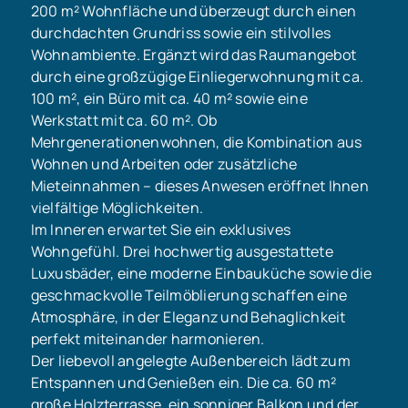
200 m² Wohnfläche und überzeugt durch einen
durchdachten Grundriss sowie ein stilvolles
Wohnambiente. Ergänzt wird das Raumangebot
durch eine großzügige Einliegerwohnung mit ca.
100 m², ein Büro mit ca. 40 m² sowie eine
Werkstatt mit ca. 60 m². Ob
Mehrgenerationenwohnen, die Kombination aus
Wohnen und Arbeiten oder zusätzliche
Mieteinnahmen – dieses Anwesen eröffnet Ihnen
vielfältige Möglichkeiten.
Im Inneren erwartet Sie ein exklusives
Wohngefühl. Drei hochwertig ausgestattete
Luxusbäder, eine moderne Einbauküche sowie die
geschmackvolle Teilmöblierung schaffen eine
Atmosphäre, in der Eleganz und Behaglichkeit
perfekt miteinander harmonieren.
Der liebevoll angelegte Außenbereich lädt zum
Entspannen und Genießen ein. Die ca. 60 m²
große Holzterrasse, ein sonniger Balkon und der