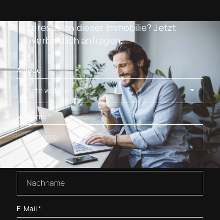
Interesse an dieser Immobilie? Jetzt
unverbindlich anfragen.
Anrede
Vorname
*
Nachname
*
E-Mail
*