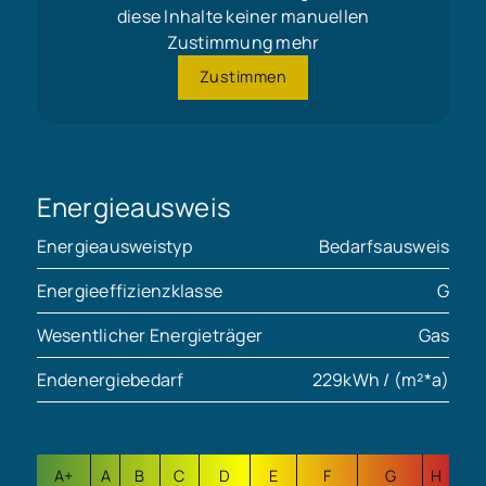
diese Inhalte keiner manuellen
Zustimmung mehr
Zustimmen
Energieausweis
Energieausweistyp
Bedarfsausweis
Energieeffizienzklasse
G
Wesentlicher Energieträger
Gas
Endenergiebedarf
229kWh / (m²*a)
A+
A
B
C
D
E
F
G
H