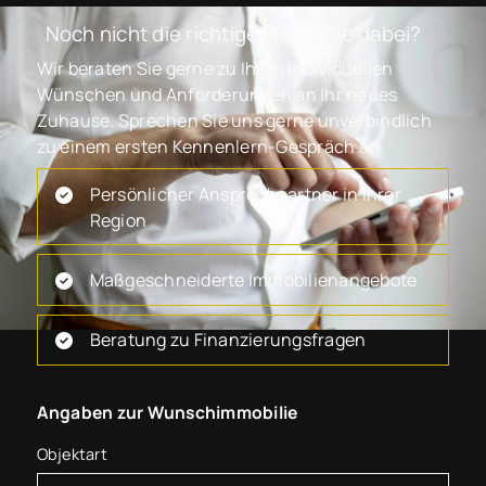
Noch nicht die richtige Immobilie dabei?
Wir beraten Sie gerne zu Ihren individuellen
Wünschen und Anforderungen an Ihr neues
Zuhause. Sprechen Sie uns gerne unverbindlich
zu einem ersten Kennenlern-Gespräch an.
Persönlicher Ansprechpartner in Ihrer
Region
Maßgeschneiderte Immobilienangebote
Beratung zu Finanzierungsfragen
Angaben zur Wunschimmobilie
Objektart