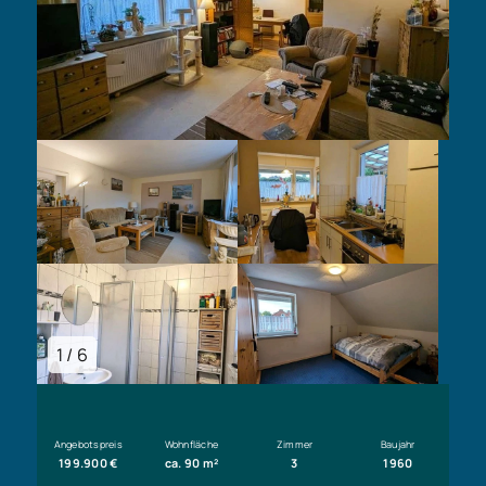
1 / 6
Angebotspreis
Wohnfläche
Zimmer
Baujahr
199.900 €
ca. 90 m²
3
1960