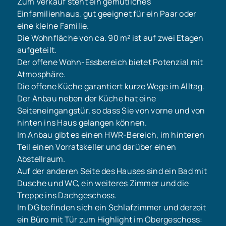
Zum Verkauf steht ein gemütliches
Einfamilienhaus, gut geeignet für ein Paar oder
eine kleine Familie.
Die Wohnfläche von ca. 90 m² ist auf zwei Etagen
aufgeteilt.
Der offene Wohn-Essbereich bietet Potenzial mit
Atmosphäre.
Die offene Küche garantiert kurze Wege im Alltag.
Der Anbau neben der Küche hat eine
Seiteneingangstür, so dass Sie von vorne und von
hinten ins Haus gelangen können.
Im Anbau gibt es einen HWR-Bereich, im hinteren
Teil einen Vorratskeller und darüber einen
Abstellraum.
Auf der anderen Seite des Hauses sind ein Bad mit
Dusche und WC, ein weiteres Zimmer und die
Treppe ins Dachgeschoss.
Im DG befinden sich ein Schlafzimmer und derzeit
ein Büro mit Tür zum Highlight im Obergeschoss: