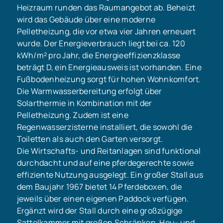
Heizraum runden das Raumangebot ab. Beheizt
wird das Gebäude über eine moderne
Pelletheizung, die vor etwa vier Jahren erneuert
wurde. Der Energieverbrauch liegt bei ca. 120
kWh/m² pro Jahr, die Energieeffizienzklasse
beträgt D, ein Energieausweis ist vorhanden. Eine
Fußbodenheizung sorgt für hohen Wohnkomfort.
Die Warmwasserbereitung erfolgt über
Solarthermie in Kombination mit der
Pelletheizung. Zudem ist eine
Regenwasserzisterne installiert, die sowohl die
Toiletten als auch den Garten versorgt.
Die Wirtschafts- und Reitanlagen sind funktional
durchdacht und auf eine pferdegerechte sowie
effiziente Nutzung ausgelegt. Ein großer Stall aus
dem Baujahr 1967 bietet 14 Pferdeboxen, die
jeweils über einen eigenen Paddock verfügen.
Ergänzt wird der Stall durch eine großzügige
Sattelkammer mit großen Schränken, Heu- und