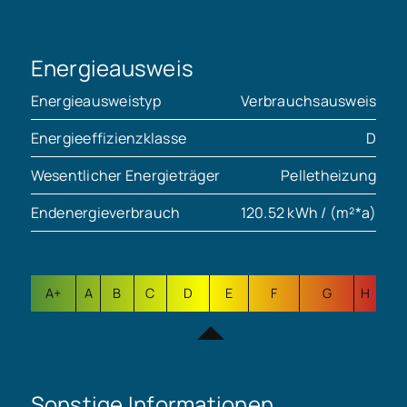
Energieausweis
Energieausweistyp
Verbrauchsausweis
Energieeffizienzklasse
D
Wesentlicher Energieträger
Pelletheizung
Endenergieverbrauch
120.52 kWh / (m²*a)
A+
A
B
C
D
E
F
G
H
Sonstige Informationen