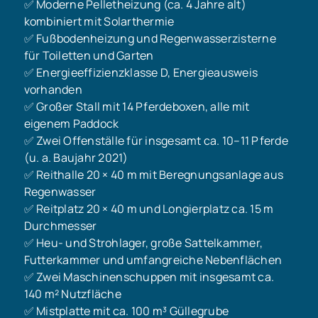
✅ Moderne Pelletheizung (ca. 4 Jahre alt)
kombiniert mit Solarthermie
✅ Fußbodenheizung und Regenwasserzisterne
für Toiletten und Garten
✅ Energieeffizienzklasse D, Energieausweis
vorhanden
✅ Großer Stall mit 14 Pferdeboxen, alle mit
eigenem Paddock
✅ Zwei Offenställe für insgesamt ca. 10–11 Pferde
(u. a. Baujahr 2021)
✅ Reithalle 20 × 40 m mit Beregnungsanlage aus
Regenwasser
✅ Reitplatz 20 × 40 m und Longierplatz ca. 15 m
Durchmesser
✅ Heu- und Strohlager, große Sattelkammer,
Futterkammer und umfangreiche Nebenflächen
✅ Zwei Maschinenschuppen mit insgesamt ca.
140 m² Nutzfläche
✅ Mistplatte mit ca. 100 m³ Güllegrube