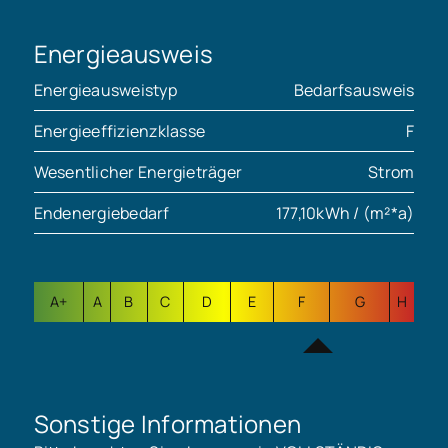
Energieausweis
Energieausweistyp
Bedarfsausweis
Energieeffizienzklasse
F
Wesentlicher Energieträger
Strom
Endenergiebedarf
177,10kWh / (m²*a)
A+
A
B
C
D
E
F
G
H
Sonstige Informationen