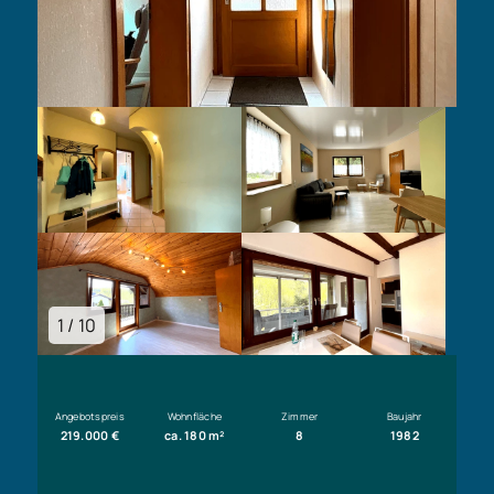
1 / 10
Angebotspreis
Wohnfläche
Zimmer
Baujahr
219.000 €
ca. 180 m²
8
1982